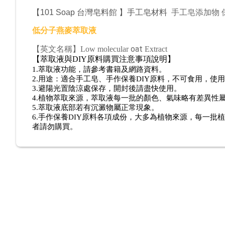
【
101 Soap 台灣皂料
館
】手工皂材料
手工皂添加物 
低分子燕麥
萃取液
oat
【英文名稱】
Low molecular
Extract
【萃取液與DIY原料購買注意事項說明】
1.
萃取液功能，請參考書籍及網路資料。
2.
用途：適合手工皂、手作保養DIY原料，不可食用，使
3.
避陽光置陰涼處保存，開封後請盡快使用。
4.
植物萃取來源，萃取液每一批的顏色、氣味略有差異性
5.
萃取液底部若有沉澱物屬正常現象。
6.
手作保養DIY原料各項成份，大多為植物來源，每一批
者請勿購買。