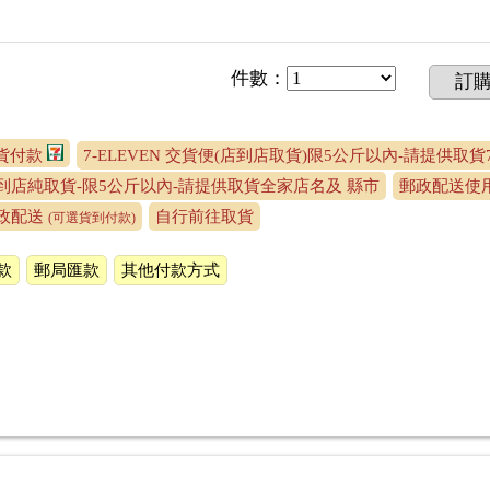
件數
：
訂
取貨付款
7-ELEVEN 交貨便(店到店取貨)限5公斤以內-請提供取貨7
到店純取貨-限5公斤以內-請提供取貨全家店名及 縣市
郵政配送使用
政配送
自行前往取貨
(可選貨到付款)
款
郵局匯款
其他付款方式