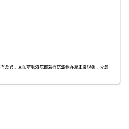
略有差異，且如萃取液底部若有沉澱物亦屬正常現象，介意