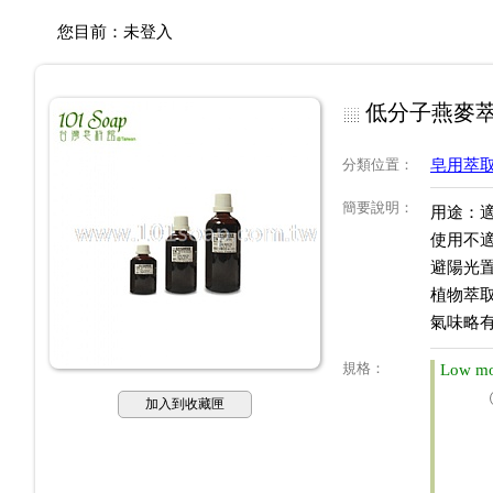
您目前：
未登入
低分子燕麥
分類位置
：
皂用萃
簡要說明
：
用途：適
使用不
避陽光
植物萃
氣味略
規格
：
Low mo
加入到收藏匣