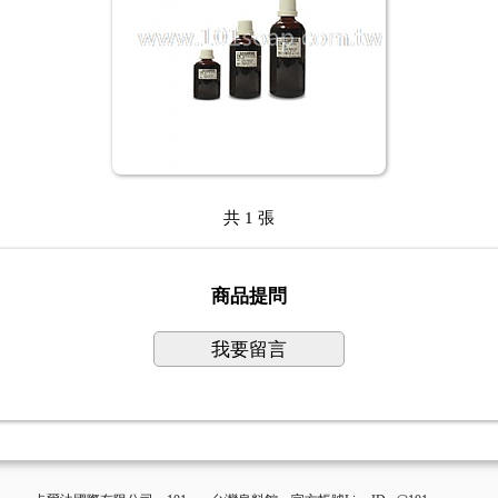
共 1 張
商品提問
我要留言