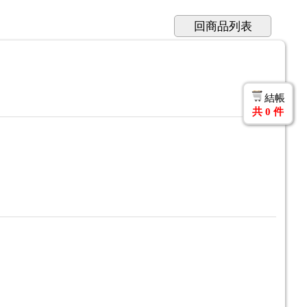
回商品列表
結帳
共
0
件