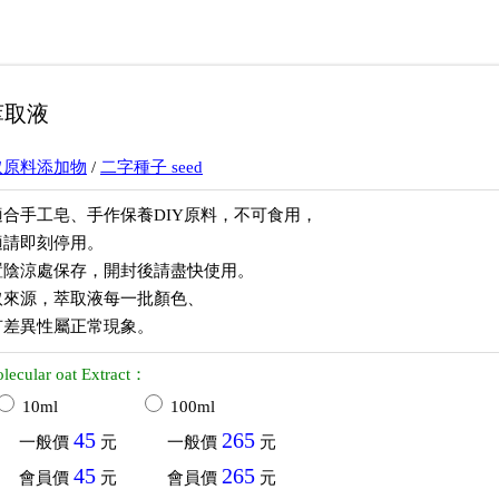
萃取液
取原料添加物
/
二字種子 seed
合手工皂、手作保養DIY原料，不可食用，
適請即刻停用。
置陰涼處保存，開封後請盡快使用。
取來源，萃取液每一批顏色、
有差異性屬正常現象。
lecular oat Extract：
10ml
100ml
45
265
一般價
元
一般價
元
45
265
會員價
元
會員價
元