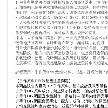
1. 秤量與準備將
蜜臘
與硬脂酸倒入加熱容器中。準備好
2. 加熱融化使用隔水加熱或電熱爐低溫加熱。輕輕攪
小叮嚀：完全融化後即可熄火，避免溫度過高導致蠟液
3. 讓蠟液稍微冷降溫（約 60°C - 65°C，摸起來熱
4. 入模與裝飾將攪拌均勻的蠟液緩慢倒入模具中，避
5. 靜置與脫模在室溫下靜置約 1-2 小時，等待香
等整個硬化後再取出，亦可放入
雪紗袋掛吊使用
。
用途：香茅香磚可隨意吊掛，一坪約放置60g散發出香
輕薄地括除表層，香味即再次飄散，無樟腦，勿食用。
日常使用與保存小撇步擺放空間：適合掛於衣櫃、玄關
天然防蚊：配方中的香茅是蚊蟲剋星，也是夏日露營的
香氣延續：使用一段時間後若覺得香味變淡，可以用小
注意事項：香磚由天然蠟製成，請勿放置於車內或陽光直
課程
費用：
手作價
$699 元
(含材料、
成品）
課程時長：約
【手作原料DIY調配應注意問題】
本商品販售內容為DIY手作原料、配方設計及教學服
☆手作DIY原料成分，禁止添加於食品，僅供外部使用
☆手作DIY調配宜少量製作，盡速於2-3個月內使用完
☆手作DIY調配會受手法，配方，成份，消毒...等原
☆填充瓶罐均應有效消毒，並搭配挖棒使用，防止菌染