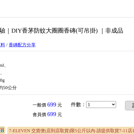
｜DIY香茅防蚊大圈圈香磚(可吊掛) ｜非成品
原料
/
香磚配方分享
ml、
g、
0g
約50公分
699
件數
：
一般價
元
699
會員價
元
7-ELEVEN 交貨便(店到店取貨)限5公斤以內-請提供取貨7-11