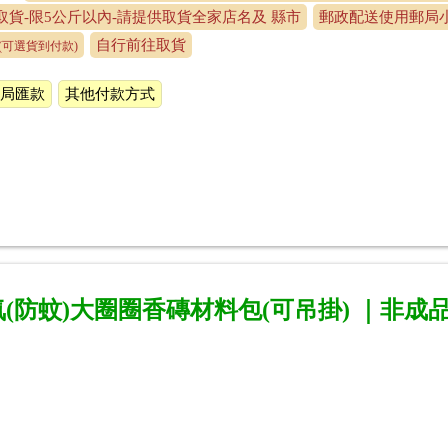
貨-限5公斤以內-請提供取貨全家店名及 縣市
郵政配送使用郵局小
自行前往取貨
(可選貨到付款)
局匯款
其他付款方式
氛(防蚊)大圈圈香磚材料包
(可吊掛)
｜非成