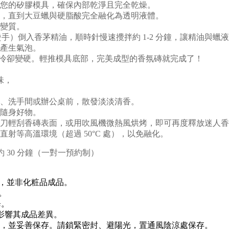
您的矽膠模具，確保內部乾淨且完全乾燥。
拌，直到大豆蠟與硬脂酸完全融化為透明液體。
變質。
但不燙手）倒入香茅精油
，
順時針慢速攪拌約 1-2 分鐘，讓精油與蠟
免產生氣泡。
磚完全冷卻變硬。輕推模具底部，完美成型的香氛磚就完成了！
味，
、洗手間或辦公桌前，散發淡淡清香。
隨身好物。
刀輕刮香磚表面，或用吹風機微熱風烘烤，即可再度釋放迷人香
射等高溫環境（超過 50°C 處），以免融化。
 30 分鐘（一對一預約制）
務，並非化粧品成品。
。
畢。
因影響其成品差異。
，並妥善保存。請鎖緊密封、避陽光，置通風陰涼處保存。