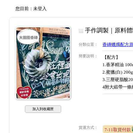
您目前：
未登入
手作調製｜原料體驗
分類位置
：
香磚蠟燭配方
簡要說明
：
【配方】
1.香茅精油 100
2.蜜臘(白) 200
3.三壓硬脂酸20
4附大緞帶一條
加入到收藏匣
貨運方式：
7-11取貨付款