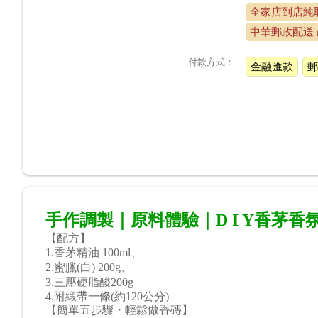
全家店到店純取
中華郵政配送
付款方式：
金融匯款
郵
手作調製｜原料體驗｜D
I Y香茅香
【
配方
】
1.香茅精油 100ml
、
2.
蜜臘(白) 200g
、
3.
三壓硬脂酸200g
4.附緞帶一條(約120公分)
【
簡單五步驟・輕鬆做香磚
】