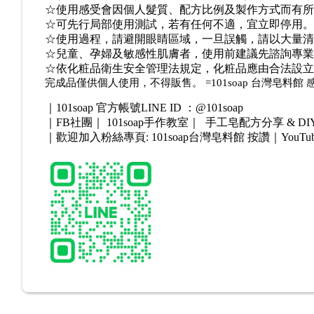
☆使用感受會因個人髮質、配方比例及製作方式而有所
☆可先行局部使用測試，若有任何不適，宜立即停用。
☆使用過程，請避開眼睛區域，一旦誤觸，請以大量清
☆兒童、孕婦及敏感性肌膚者，使用前建議先諮詢專業
☆依化粧品衛生安全管理法規定，化粧品應由合法設立
完成品僅供個人使用，不
得販售。
=101soap
台灣皂料館 
｜101soap 官方帳號LINE ID ：@101soap
｜FB社團｜ 101soap手作教室｜ 手工皂配方分享 & 
｜歡迎加入粉絲專頁: 101soap台灣皂料館 按讚｜YouTu