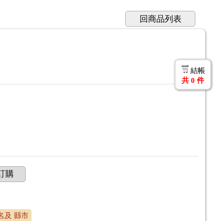
回商品列表
結帳
共
0
件
訂購
店名及 縣市