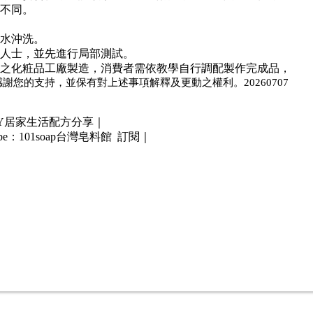
不同。
水沖洗。
人士，並先進行局部測試。
之化粧品工廠製造，消費者需依教學自行調配製作完成品，
感謝您的支持，並保有對上述事項解釋及更動之權利。
20260707
DIY居家生活配方分享｜
be：101soap台灣皂料館 訂閱｜