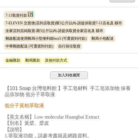
7-11取貨付款
7-ELEVEN 交貨便(店到店取貨)限5公斤以內-請提供取貨7-11店名及 縣市
全家店到店純取貨-限5公斤以內-請提供取貨全家店名及 縣市
郵政配送使用郵局小型便利箱box5
(可選貨到付款)
郵局小包配送
中華郵政配送
(可選貨到付款)
自行前往取貨
金融匯款
郵局匯款
其他付款方式
加入到收藏匣
【
101 Soap 台灣皂料
館
】手工皂材料
手工皂添加物 保養
品添加物 低分子萃取液
低分子
黃柏萃取液
【英文名稱】
Low molecular
Huangbai
Extract
【別名】黃檗、檗皮
【說明】
1.萃取液功能，請參考書籍及網路資料。