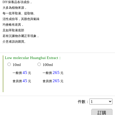
DlY保養品各項成份，
大多為植物來源，
每一批萃取液、提取物、
活性成份等，其顏色與氣味
均會略有差異，
且如萃取液底部
若有沉澱物亦屬正常現象，
介意者請勿購買。
Low molecular Huangbai Extract：
10ml
100ml
45
265
一般價
元
一般價
元
45
265
會員價
元
會員價
元
件數
：
訂購