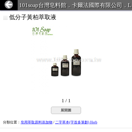
101soap台灣皂料館．卡爾法國際有限公司．L
INE ID:101Soap 客服專線:07-387
低分子黃柏萃取液
1 / 1
展開圖
分類位置
：
皂用萃取原料添加物
/
二字草本(字首多筆劃) Herb