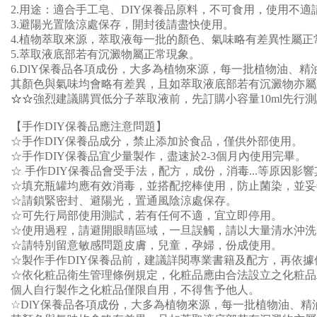
2.用途：適合手工皂、DIY保養品原料，不可食用，使用不適
3.避陽光置陰涼處保存，開封後請盡快使用。
4.植物萃取來源，萃取液每一批的顏色、氣味略有差異性屬正
5.萃取液
底
部若有沉澱物屬正常現象。
6.
DlY保養品各項成份，大多為植物來源，每一批植物油、精
其顏色與氣味均會略有差異，且如萃取液底部若有沉澱物亦屬
☆
☆
強烈建議購買低分子萃取液前，先訂購小容量
10ml
先行測
【手作DIY保養品應注意問題】
☆手作DIY保養品成分，禁止添加於食品，僅供外部使用。
☆手作DIY保養品宜少量製作，盡速於2-3個月內使用完畢。
☆ 手作DIY保養品會受手法，配方，成份，消毒...等原因影
☆填充瓶罐均應有效消毒，並搭配挖棒使用，防止菌染，並妥
☆請鎖緊密封、避陽光，置通風陰涼處保存。
☆可先行局部使用測試，若有任何不適，宜立即停用。
☆使用過程，請避開眼睛區域，一旦誤觸，請以大量清水沖洗
☆請特別留意敏感問題皮膚，兒童，孕婦，份成使用。
☆製作手作DIY保養品前，建議詳閱專業書籍及配方，再依
☆依化粧品衛生管理條例規定，化粧品應由合法設立之化粧品
個人自行製作之化粧品僅限自用，不得售予他人。
☆DlY保養品各項成份，大多為植物來源，每一批植物油、