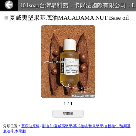
101soap台灣皂料館．卡爾法國際有限公司．L
INE ID:101Soap 客服專線:07-387
夏威夷堅果基底油MACADAMA NUT Base oil
1 / 1
展開圖
分類位置
：
基底油原料
/
甜杏仁/夏威夷堅果/英式核桃/榛果堅果/杏桃核仁/酪梨基
底油/乳木果脂