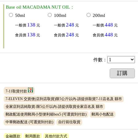
Base oil MACADAMA NUT OIL：
50ml
100ml
200ml
138
248
448
一般價
元
一般價
元
一般價
元
138
248
448
會員價
元
會員價
元
會員價
元
件數
：
訂購
7-11取貨付款
7-ELEVEN 交貨便(店到店取貨)限5公斤以內-請提供取貨7-11店名及 縣市
全家店到店純取貨-限5公斤以內-請提供取貨全家店名及 縣市
郵政配送使用郵局小型便利箱box5
(可選貨到付款)
郵局小包配送
中華郵政配送
(可選貨到付款)
自行前往取貨
金融匯款
郵局匯款
其他付款方式