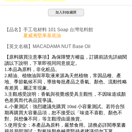
加入到收藏匣
【品名】手工皂材料 101 Soap 台灣皂料館
夏威夷堅果基底油
【英文名稱】
MACADAMA NUT Base Oil
【原料購買注意事項】為保障雙方權益，訂購前請先詳細閱
讀以下說明，下單即視同同意規定。
1.
本品為原料，非化粧品。
2.
精油、植物油與萃取液來源為天然植物，常因品種、產
地、季節氣候不同，導致每批產品之香氣、顏色、流動性略
有差異，屬正常現象。
3.
主觀感受說明：
香氣與視覺感受具主觀性，不因味道或顏
色差異而代表品質爭議。
4..
小量測試：
強烈建議先購買
10ml
小容量測試。若符合預
期再購買大容量品項，恕不接受以「味道不喜歡、顏色不
對、與想像不同」等主觀理由退換貨。
5.
使用安全：本產品為原料，嚴禁食用。請務必詳閱專業書
籍並局部測試；對氣味顏色極度堅持者建議切勿下單。