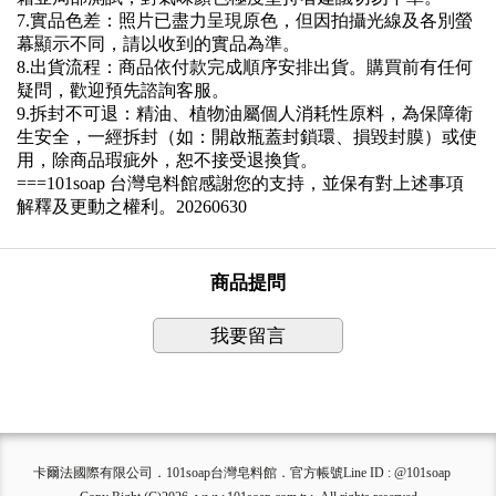
7.
實品色差：
照片已盡力呈現原色，但因拍攝光線及各別螢
幕顯示不同，請以收到的實品為準。
8.
出貨流程：
商品依付款完成順序安排出貨。購買前有任何
疑問，歡迎預先諮詢客服。
9.
拆封不可退：
精油、植物油屬個人消耗性原料，為保障衛
生安全，一經拆封（如：開啟瓶蓋封鎖環、損毀封膜）或使
用，除商品瑕疵外，恕不接受退換貨。
===101soap
台灣皂料館
感謝您的支持，並保有對上述事項
解釋及更動之權利。
20260630
商品提問
我要留言
卡爾法國際有限公司．101soap台灣皂料館．官方帳號Line ID : @101soap