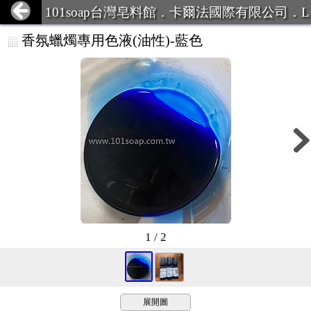
101soap台灣皂料館．卡爾法國際有限公司．L
INE ID:101Soap 客服專線:07-387
香氛蠟燭專用色液(油性)-藍色
1 / 2
展開圖