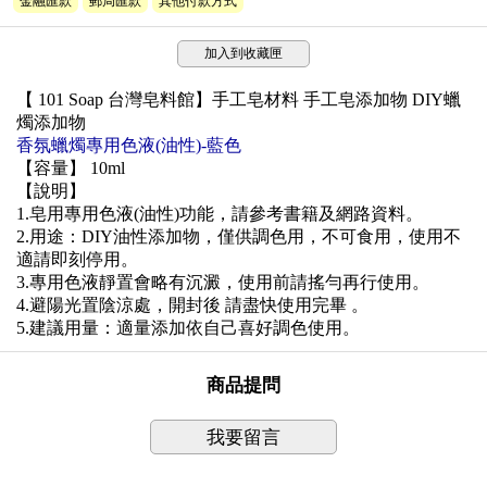
金融匯款
郵局匯款
其他付款方式
加入到收藏匣
【 101 Soap 台灣皂料館】手工皂材料 手工皂添加物 DIY蠟
燭添加物
香氛蠟燭專用色液(油性)-藍色
【容量】 10ml
【說明】
1.皂用專用色液(油性)功能，請參考書籍及網路資料。
2.用途：DIY油性添加物，僅供調色用，不可食用，使用不
適請即刻停用。
3.專用色液靜置會略有沉澱，使用前請搖勻再行使用。
4.避陽光置陰涼處，開封後 請盡快使用完畢 。
5.建議用量：適量添加依自己喜好調色使用。
商品提問
我要留言