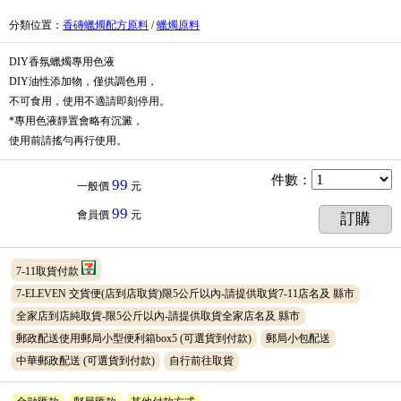
分類位置
：
香磚蠟燭配方原料
/
蠟燭原料
DIY香氛蠟燭專用色液
DIY油性添加物，僅供調色用，
不可食用，使用不適請即刻停用。
*專用色液靜置會略有沉澱，
使用前請搖勻再行使用。
件數
：
99
一般價
元
99
會員價
元
訂購
7-11取貨付款
7-ELEVEN 交貨便(店到店取貨)限5公斤以內-請提供取貨7-11店名及 縣市
全家店到店純取貨-限5公斤以內-請提供取貨全家店名及 縣市
郵政配送使用郵局小型便利箱box5
(可選貨到付款)
郵局小包配送
中華郵政配送
(可選貨到付款)
自行前往取貨