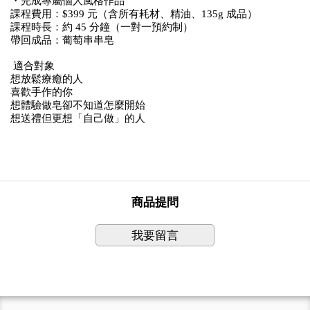
・完成專屬個人風格作品
課程費用：$399 元（含所有耗材、精油、135g 成品）
課程時長：約 45 分鐘（一對一預約制）
帶回成品：葡萄串串皂
適合對象
想放鬆療癒的人
喜歡手作的你
想體驗做皂卻不知道怎麼開始
想送禮但更想「自己做」的人
商品提問
我要留言