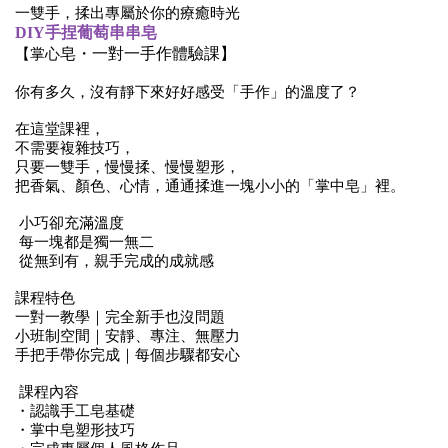
一雙手，揉出專屬於你的療癒時光
DIY
手捏葡萄串串皂
皂・一對一手作體驗課】
【掌心
你有多久，沒有靜下來好好感受「手作」的溫度了？
在這堂課裡，
不需要複雜技巧，
只要一雙手，慢慢揉、慢慢塑形，
把香氣、顏色、心情，通通揉進一塊小小的「掌中皂」裡。
小巧卻充滿溫度
每一塊都是獨一無二
從無到有，親手完成的成就感
課程特色
一對一教學｜完全新手也沒問題
小班制空間｜安靜、專注、無壓力
手把手帶你完成｜每個步驟都安心
課程內容
・認識手工皂基礎
・掌中皂塑形技巧