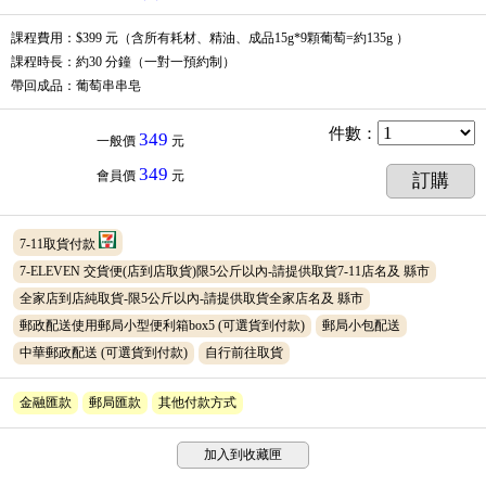
課程費用：$399 元（含所有耗材、精油、成品15g*9顆葡萄=約135g ）
課程時長：約30 分鐘（一對一預約制）
帶回成品：葡萄串串皂
件數
：
349
一般價
元
349
會員價
元
訂購
7-11取貨付款
7-ELEVEN 交貨便(店到店取貨)限5公斤以內-請提供取貨7-11店名及 縣市
全家店到店純取貨-限5公斤以內-請提供取貨全家店名及 縣市
郵政配送使用郵局小型便利箱box5
(可選貨到付款)
郵局小包配送
中華郵政配送
(可選貨到付款)
自行前往取貨
金融匯款
郵局匯款
其他付款方式
加入到收藏匣