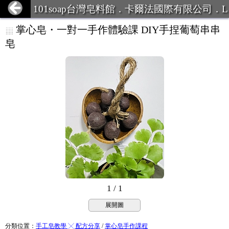
101soap台灣皂料館．卡爾法國際有限公司．L
INE ID:101Soap 客服專線:07-387
掌心皂・一對一手作體驗課 DIY手捏葡萄串串
皂
1 / 1
展開圖
分類位置
：
手工皂教學 ╳ 配方分享
/
掌心皂手作課程