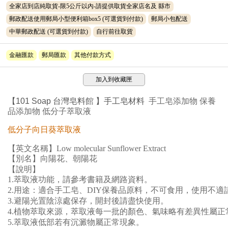
全家店到店純取貨-限5公斤以內-請提供取貨全家店名及 縣市
郵政配送使用郵局小型便利箱box5
(可選貨到付款)
郵局小包配送
中華郵政配送
(可選貨到付款)
自行前往取貨
金融匯款
郵局匯款
其他付款方式
加入到收藏匣
【
101 Soap 台灣皂料
館
】手工皂材料
手工皂添加物 保養
品添加物 低分子萃取液
低分子向日葵
萃取液
【英文名稱】
Low molecular S
unflower Extract
【別名】向陽花、朝陽花
【說明】
1.萃取液功能，請參考書籍及網路資料。
2.用途：適合手工皂、DIY保養品原料，不可食用，使用不適
3.避陽光置陰涼處保存，開封後請盡快使用。
4.植物萃取來源，萃取液每一批的顏色、氣味略有差異性屬正
5.萃取液低部若有沉澱物屬正常現象。