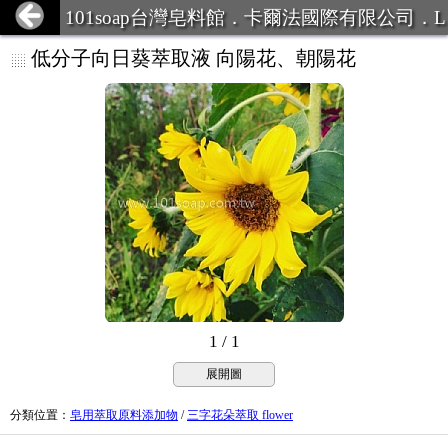
101soap台灣皂料館．卡爾法國際有限公司．L
INE ID:101Soap 客服專線:07-387
低分子向日葵萃取液 向陽花、朝陽花
1 / 1
展開圖
分類位置
：
皂用萃取原料添加物
/
三字花朵萃取 flower