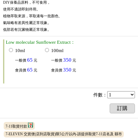
DIY保養品原料，不可食用，
使用不適請即刻停用。
植物萃取來源，萃取液每一批顏色、
氣味略有差異性屬正常現象。
低部若有沉澱物屬正常現象。
Low molecular Sunflower Extract：
10ml
100ml
65
350
一般價
元
一般價
元
65
350
會員價
元
會員價
元
件數
：
訂購
7-11取貨付款
7-ELEVEN 交貨便(店到店取貨)限5公斤以內-請提供取貨7-11店名及 縣市