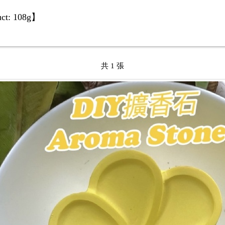
ct: 108g
】
共 1 張