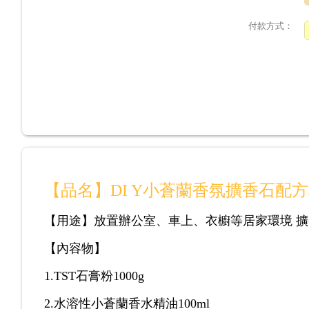
付款方式：
【品名】
DI Y小蒼蘭香
氛擴香石配方
【用途】放置辦公室、車上、衣櫥等居家環境 
【內容物】
1.TST
石膏粉1000g
2.
水溶性小蒼蘭香水精油100ml