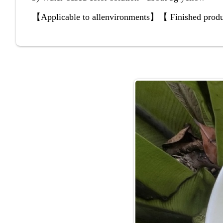
【
Applicable to allenvironments
】
【
Finished produ