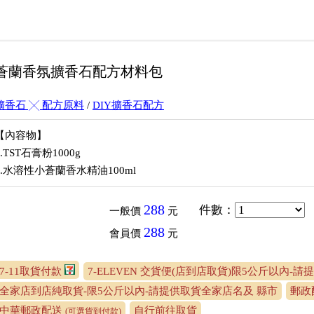
Y小蒼蘭香氛擴香石配方材料包
擴香石 ╳ 配方原料
/
DIY擴香石配方
【內容物】
1.TST石膏粉1000g
2.水溶性小蒼蘭香水精油100ml
288
件數
：
一般價
元
288
會員價
元
7-11取貨付款
7-ELEVEN 交貨便(店到店取貨)限5公斤以內-請
全家店到店純取貨-限5公斤以內-請提供取貨全家店名及 縣市
郵政
中華郵政配送
自行前往取貨
(可選貨到付款)