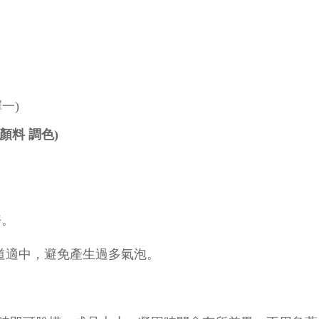
擇一)
顏料
調色)
好。
道
適中，避免產生過多氣泡。