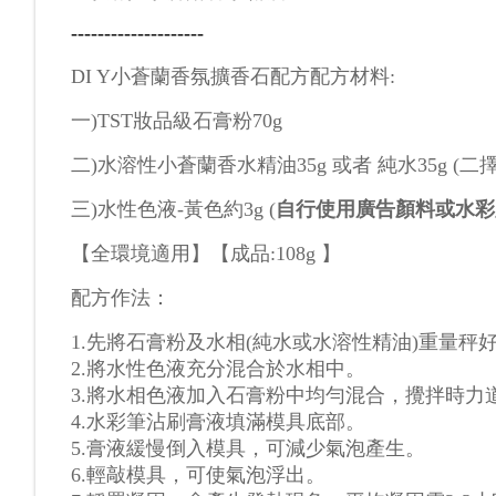
--------------------
DI Y小蒼蘭香
氛擴香石配方
配方材料
:
一
)TST
妝品級石膏粉
70g
二
)
水溶性小蒼蘭香水精油35g 或者
純水
35g (二
三
)
水性色液
-
黃色約
3g
(
自行使用廣告顏料或水彩
【全環境適用
】
【成品
:108g
】
配方作法：
1.
先將石膏粉及水相
(
純水或水溶性精油
)
重量秤
2.
將水性色液充分混合於水相中。
3.
將水相色液加入石膏粉中均勻混合，攪拌時力
4.
水彩筆沾刷膏液填滿模具底部。
5.
膏液緩慢倒入模具，可減少氣泡產生。
6.
輕敲模具，可使氣泡浮出。