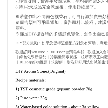
7.
靜置凝固，會產生發熱現象，平均凝固需
2-3
小
8.
待
1-2
天成品完全乾燥後，使用砂紙磨平。
※
若想作出不同顏色
擴香石
，
可自行添加廣告顏
※
廣告顏料可酌量添加，廣告顏料比較稠，建議
顏料。
※
滿足
DIY
擴香時的多樣顏色變化，創作出自己
DIY
配方鼓勵：如果您覺得這個配方對您有幫助，麻煩
歡迎訂閱
YouTube
：
#101soap
台灣皂料館
歡迎加入台
｜綠色化學新趨勢
｜冷製極簡零耗能｜植萃潔淨正向觀
｜101soap好物推薦｜洗髮餅｜耐洗好好用洗出減塑
DIY Aroma Stone:(Original)
Recipe materials:
1) TST cosmetic grade gypsum powder 70g
2) Pure water 35g
3) Water-based color solution - about 3g yellow