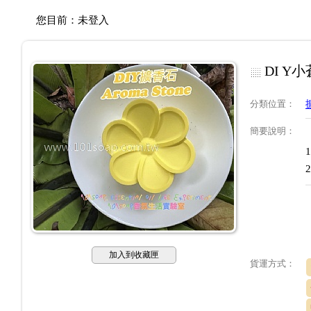
您目前：
未登入
DI 
分類位置
：
簡要說明
：
加入到收藏匣
貨運方式：