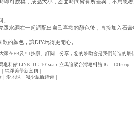
時即可脫模，成品大小，凝固時間會有所差異，不用急著
料
。
先跟水調在一起
調配出自己喜歡的顏色後，直接加入石膏
喜歡的顏色，讓
DIY
玩得更開心。
大家在
FB
及
YT
按讚、訂閱、分享，
您的鼓勵會是我們前進的最
灣皂料館
LINE ID
：
101soap
立馬追蹤台灣皂料館
IG
：
101soap
｜純淨美學新宣稱｜
生活｜愛地球，減少瓶瓶罐罐｜