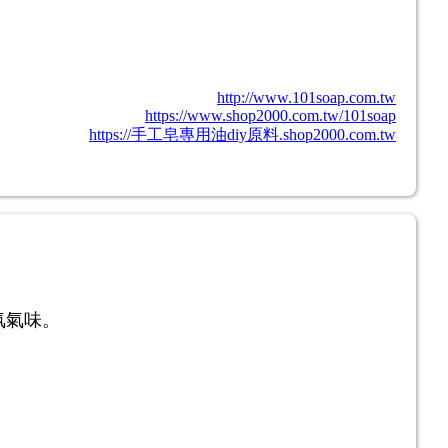
http://www.101soap.com.tw
https://www.shop2000.com.tw/101soap
https://手工皂專用油diy原料.shop2000.com.tw
氛氣味。