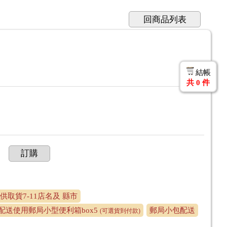
回商品列表
結帳
共
0
件
訂購
提供取貨7-11店名及 縣市
配送使用郵局小型便利箱box5
郵局小包配送
(可選貨到付款)