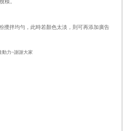
脫模。
粉攪拌均勻，
此時若顏色太淡，則可再添加廣告
佳動力
~
謝謝大家