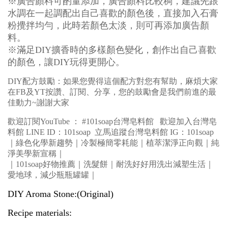
※
廣告顏料可酌量添加，廣告顏料比較稠，建議先跟
水調在一起
調配出自己喜歡的顏色後，直接加入石膏
粉攪拌均勻，
此時若顏色太淡，則可再添加廣告顏
料。
※
滿足
DIY
擴香時的多樣顏色變化，創作出自己喜歡
的顏色，讓
DIY
玩得更開心。
DIY
配方鼓勵：如果您覺得這個配方對您有幫助，麻煩大家
在
FB
及
YT
按讚、訂閱、分享，
您的鼓勵會是我們前進的最
佳動力
~
謝謝大家
歡迎訂閱
YouTube
：
#101soap
台灣皂料館
歡迎加入台灣皂
料館
LINE ID
：
101soap
立馬追蹤台灣皂料館
IG
：
101soap
｜綠色化學新趨勢
｜冷製極簡零耗能｜植萃潔淨正向觀｜純
淨美學新宣稱｜
｜101soap好物推薦｜洗髮餅｜耐洗好好用洗出減塑生活｜
愛地球，減少瓶瓶罐罐｜
DIY Aroma Stone:(Original)
Recipe materials: