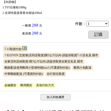
【內容物】
1.TST石膏粉1000g
2.水溶性龍涎香香水精油100ml
件數
：
288
一般價
元
288
會員價
元
訂購
7-11取貨付款
7-ELEVEN 交貨便(店到店取貨)限5公斤以內-請提供取貨7-11店名及 縣市
全家店到店純取貨-限5公斤以內-請提供取貨全家店名及 縣市
郵政配送使用郵局小型便利箱box5
(可選貨到付款)
郵局小包配送
中華郵政配送
(可選貨到付款)
自行前往取貨
金融匯款
郵局匯款
其他付款方式
加入到收藏匣