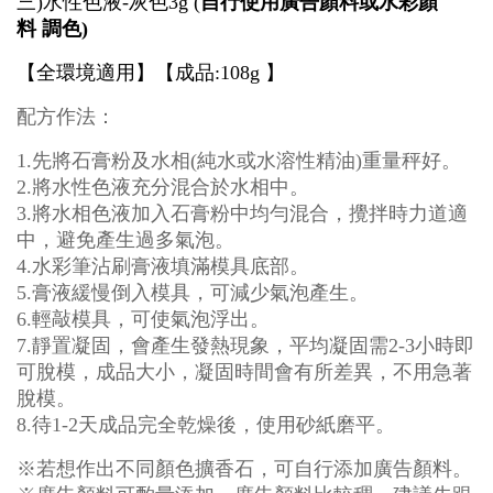
三
)
水性色液
-灰
色
3g (
自行使用廣告顏料或水彩顏
料
調色)
【全環境適用
】
【成品
:108g
】
配方作法：
1.
先將石膏粉及水相
(
純水或水溶性精油
)
重量秤好。
2.
將水性色液充分混合於水相中。
3.
將水相色液加入石膏粉中均勻混合，攪拌時力道
適
中，避免產生過多氣泡。
4.
水彩筆沾刷膏液填滿模具底部。
5.
膏液緩慢倒入模具，可減少氣泡產生。
6.
輕敲模具，可使氣泡浮出。
7.
靜置凝固，會產生發熱現象，平均凝固需
2-3
小時即
可脫模，成品大小，凝固時間會有所差異，不用急著
脫模。
8.
待
1-2
天成品完全乾燥後，使用砂紙磨平。
※
若想作出不同顏色
擴香石
，
可自行添加廣告顏料
。