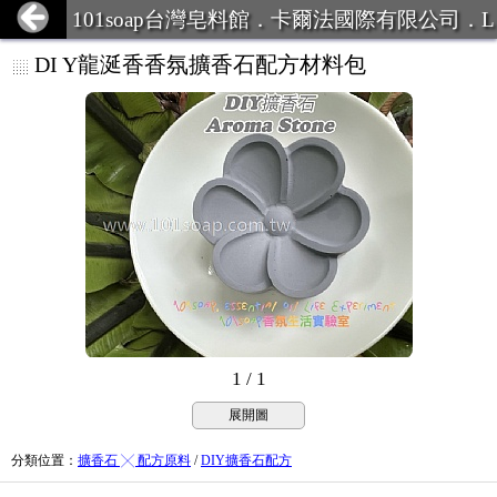
101soap台灣皂料館．卡爾法國際有限公司．L
INE ID:101Soap 客服專線:07-387
DI Y龍涎香香氛擴香石配方材料包
1 / 1
展開圖
分類位置
：
擴香石 ╳ 配方原料
/
DIY擴香石配方