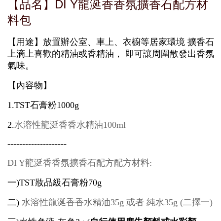
DI Y龍涎香香
【品名】
氛擴香石配方材
料包
【用途】放置辦公室、車上、衣櫥等居家環境 擴香石
上滴上喜歡的精油或香精油， 即可讓周圍散發出香氛
氣味。
【內容物】
1.TST
石膏粉1000g
2.
水溶性龍涎香
香水精油
100ml
--------------------
DI Y龍涎香香
氛擴香石配方
配方材料
:
一
)TST
妝品級石膏粉
70g
二
)
水溶性龍涎香
香水精油
35g
或者
純水
35g (二擇一)