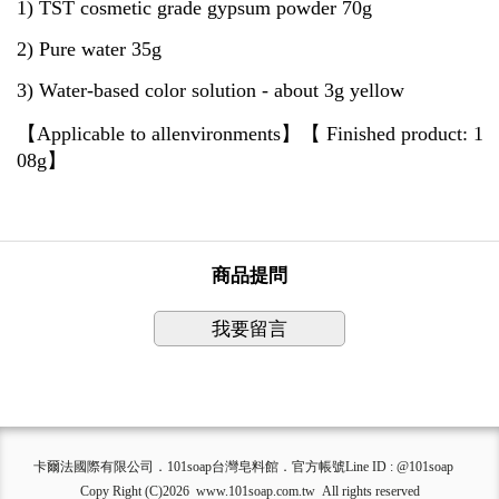
1) TST cosmetic grade gypsum powder 70g
2) Pure water 35g
3) Water-based color solution - about 3g yellow
【
Applicable to allenvironments
】
【
Finished product: 1
08g
】
商品提問
我要留言
卡爾法國際有限公司．101soap台灣皂料館．官方帳號Line ID : @101soap
Copy Right (C)2026 www.101soap.com.tw All rights reserved