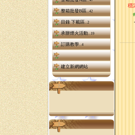
...47
穩
整箱批發B區
...42
目錄 下載區
...2
承辦煙火活動
...19
訂購教學
...4
建立新網網站