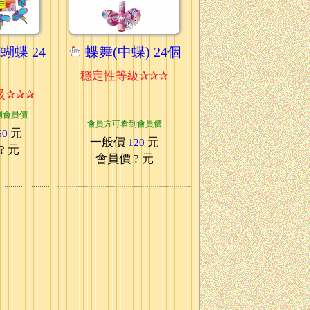
蝴蝶 24
蝶舞(中蝶) 24個
穩定性等級✰✰✰
級✰✰✰
到會員價
會員方可看到會員價
元
60
一般價
元
120
? 元
會員價
? 元