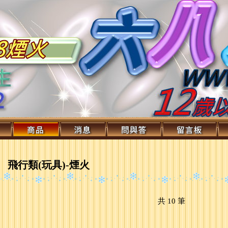
飛行類(玩具)-煙火
共
10
筆