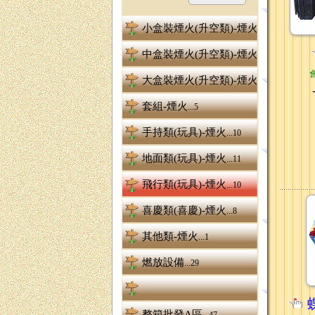
小盒裝煙火(升空類)-煙火
...7
中盒裝煙火(升空類)-煙火
...8
大盒裝煙火(升空類)-煙火
...8
套組-煙火
...5
手持類(玩具)-煙火
...10
地面類(玩具)-煙火
...11
飛行類(玩具)-煙火
...10
喜慶類(喜慶)-煙火
...8
其他類-煙火
...1
燃放設備
...29
整箱批發A區