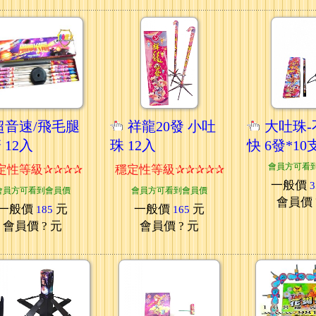
超音速/飛毛腿
祥龍20發 小吐
大吐珠-
 12入
珠 12入
快 6發*10
會員方可看
定性等級✰✰✰✰
穩定性等級✰✰✰✰✰
一般價
3
會員方可看到會員價
會員方可看到會員價
會員價
一般價
元
一般價
元
185
165
會員價
? 元
會員價
? 元