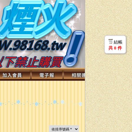
結帳
共
0
件