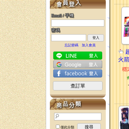
Email / 手機
密碼
登入
忘記密碼
加入會員
火箭
穩
查訂單
搜尋
僅此分類