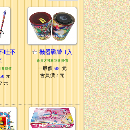
不吐不
機器戰警 1入
支
會員方可看到會員價
一般價
元
500
到會員價
會員價
? 元
元
50
? 元