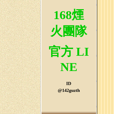
168煙
火團隊
官方 LI
NE
ID
@142guzth