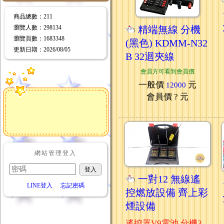
商品總數
：211
瀏覽人數
：
298134
精端無線 分機
瀏覽頁數
：
1683348
(黑色) KDMM-N32
更新日期
：2026/08/05
B 32迴夾線
會員方可看到會員價
一般價
元
12000
會員價
? 元
網站管理登入
一對12 無線遙
LINE登入
忘記密碼
控燃放設備 齊上彩
煙設備
遙控器V9電池 分機3