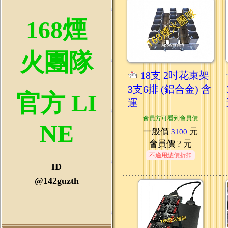
168煙
火團隊
18支 2吋花束架
3支6排 (鋁合金) 含
官方 LI
運
會員方可看到會員價
NE
一般價
元
3100
會員價
? 元
不適用總價折扣
ID
@142guzth