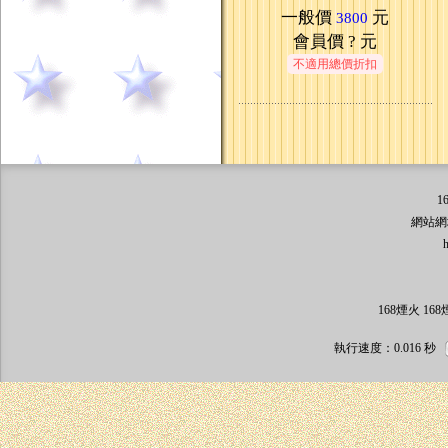
一般價
元
3800
會員價
? 元
不適用總價折扣
1
網站網址: 
http:/
168煙火 1
執行速度
：0.016
秒