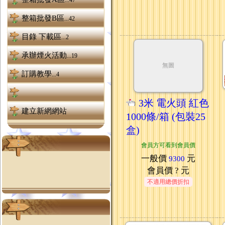
...47
整箱批發B區
...42
目錄 下載區
...2
承辦煙火活動
...19
無圖
訂購教學
...4
3米 電火頭 紅色
建立新網網站
1000條/箱 (包裝25
盒)
會員方可看到會員價
一般價
元
9300
會員價
? 元
不適用總價折扣