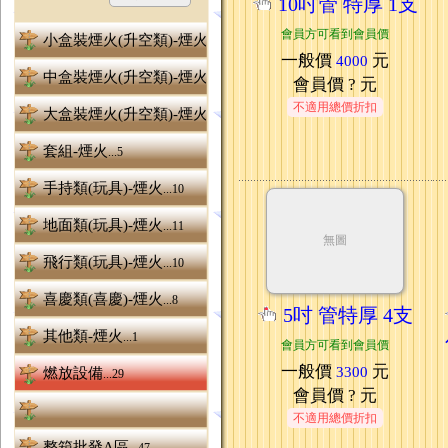
10吋管 特厚 1支
會員方可看到會員價
小盒裝煙火(升空類)-煙火
...7
一般價
元
4000
中盒裝煙火(升空類)-煙火
...8
會員價
? 元
不適用總價折扣
大盒裝煙火(升空類)-煙火
...8
套組-煙火
...5
手持類(玩具)-煙火
...10
地面類(玩具)-煙火
...11
無圖
飛行類(玩具)-煙火
...10
喜慶類(喜慶)-煙火
...8
5吋 管特厚 4支
其他類-煙火
...1
會員方可看到會員價
一般價
元
3300
燃放設備
...29
會員價
? 元
不適用總價折扣
整箱批發A區