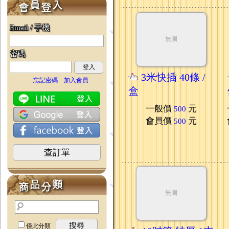
Email / 手機
無圖
密碼
登入
3米快插 40條 /
忘記密碼
加入會員
盒
一般價
元
500
會員價
元
500
查訂單
無圖
搜尋
僅此分類