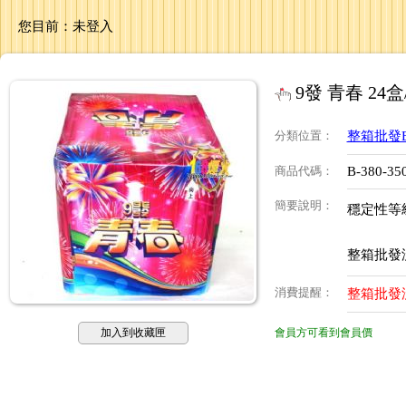
您目前：
未登入
9發 青春 24盒
分類位置
：
整箱批發
商品代碼
：
B-380-35
簡要說明
：
穩定性等
整箱批發沒
消費提醒
：
整箱批發沒
加入到收藏匣
會員方可看到會員價