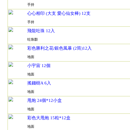
手持
心心相印 (大支 愛心仙女棒) 12支
手持
飛龍吐珠 12入
吐珠纇
彩色勝利之花/銀色風暴 (2筒)12入
地面
小宇宙 12個
地面
搖錢樹A 6入
地面
甩炮 24個*12小盒
地面
彩色大甩炮 15粒*12盒
地面