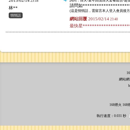
2015/02/14
詢問
：煙火-童年回憶煙火套餐組合-超值
23:18
請問如*********************
林**
(
這是悄悄話，需留言本人登入會員後方
悄悄話
網站回覆
2015/02/14
23:40
最快星*********************
1
網站網址: 
http:/
168煙火 1
執行速度
：0.031
秒