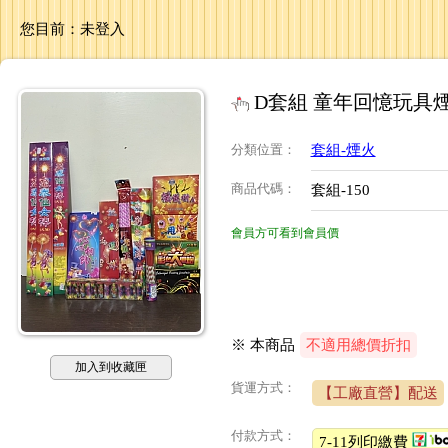
您目前：
未登入
D套組 童年回憶玩具煙
分類位置
：
套組-煙火
商品代碼
：
套組-150
會員方可看到會員價
※ 本商品
不適用總價折扣
加入到收藏匣
貨運方式：
【工廠直營】配送
付款方式：
7-11列印繳費