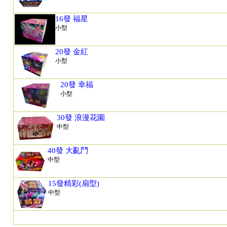
16發 福星
小型
20發 金紅
小型
20發 幸福
小型
30發 浪漫花園
中型
40發 大亂鬥
中型
15發精彩(扇型)
中型