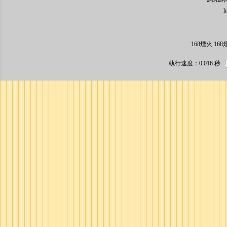
http:/
168煙火 1
執行速度
：0.016
秒