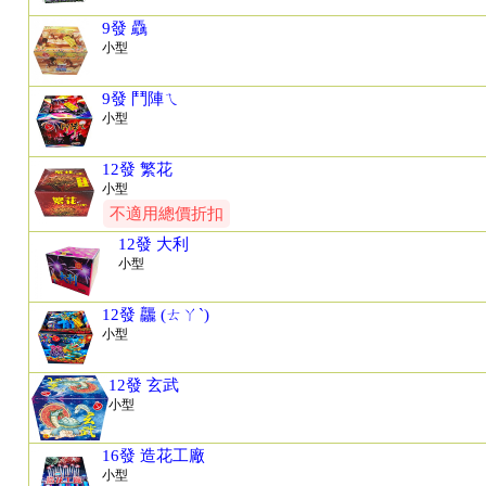
9發 驫
小型
9發 鬥陣ㄟ
小型
12發 繁花
小型
不適用總價折扣
12發 大利
小型
12發 龘 (ㄊㄚˋ)
小型
12發 玄武
小型
16發 造花工廠
小型