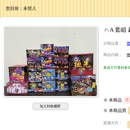
您目前：
未登入
A 套組
分類位置
：
商品代碼
：
套
會員方可看到會
※ 本商品
不
加入到收藏匣
※ 本商品買
貨運方式：