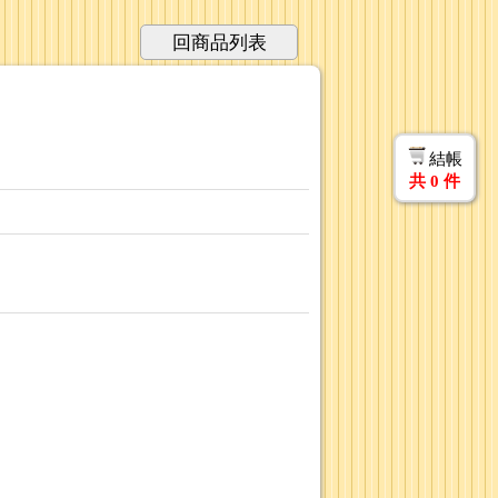
回商品列表
結帳
共
0
件