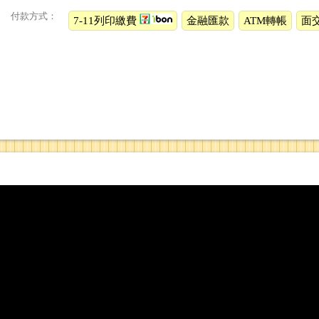
付款方式：
7-11列印繳費
金融匯款
ATM轉帳
面