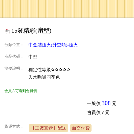
15發精彩(扇型)
分類位置
：
中盒裝煙火(升空類)-煙火
商品代碼
：
中型
簡要說明
：
穩定性等級✰✰✰✰✰
與水噹噹同花色
會員方可看到會員價
308
一般價
元
會員價
? 元
貨運方式：
【工廠直營】配送
面交付費