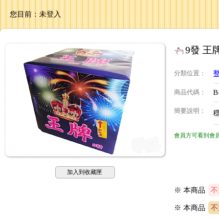
您目前：
未登入
9發 王牌
分類位置
：
商品代碼
：
B
簡要說明
：
會員方可看到會
加入到收藏匣
※ 本商品
不
※
本商品
不