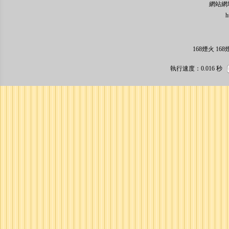
網站網址: 
http:/
168煙火 1
執行速度
：0.016
秒