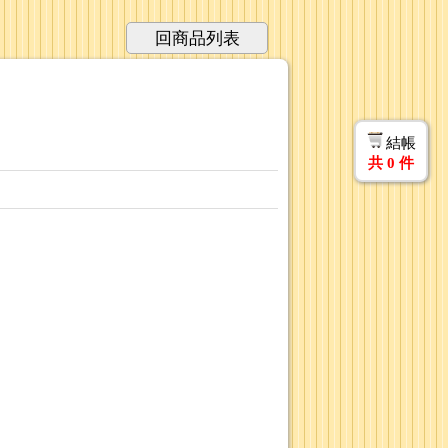
回商品列表
結帳
共
0
件