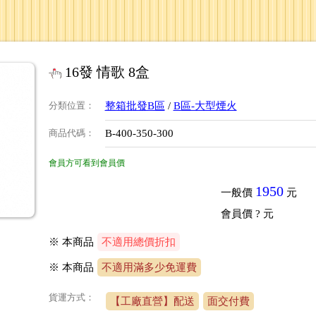
16發 情歌 8盒
分類位置
：
整箱批發B區
/
B區-大型煙火
商品代碼
：
B-400-350-300
會員方可看到會員價
1950
一般價
元
會員價
? 元
※ 本商品
不適用總價折扣
※
本商品
不適用滿多少免運費
貨運方式：
【工廠直營】配送
面交付費