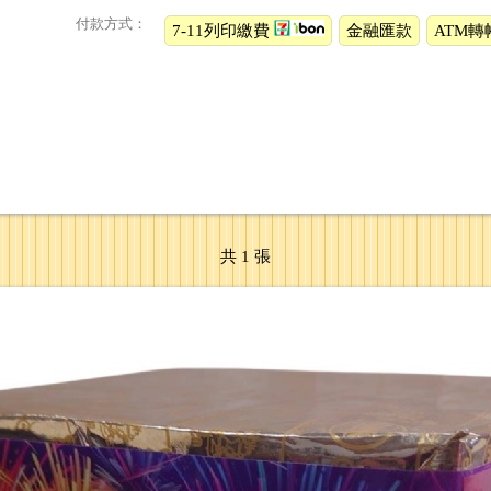
付款方式：
7-11列印繳費
金融匯款
ATM轉
共 1 張