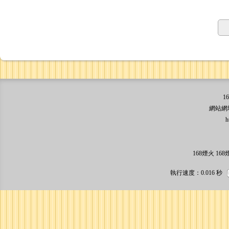
1
網站網址: 
http:/
168煙火 1
執行速度
：0.016
秒