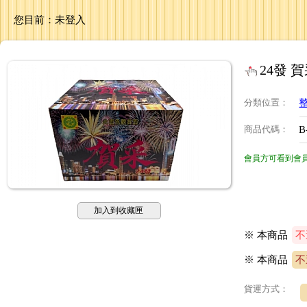
您目前：
未登入
24發 賀
分類位置
：
商品代碼
：
B
會員方可看到會
加入到收藏匣
※ 本商品
不
※
本商品
不
貨運方式：