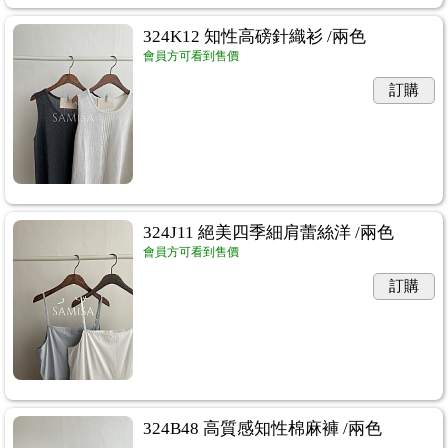
324K12 知性高磅針織衫 /兩色
會員方可看到售價
訂購
324J11 絕美四季細肩蕾絲洋 /兩色
會員方可看到售價
訂購
324B48 高質感知性棉麻褲 /兩色