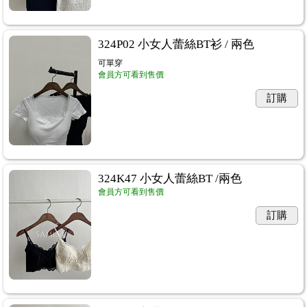
324P02 小女人蕾絲BT衫 / 兩色
可單穿
會員方可看到售價
訂購
324K47 小女人蕾絲BT /兩色
會員方可看到售價
訂購