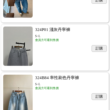
訂購
324P01 淺灰丹寧褲
S~L
會員方可看到售價
訂購
324B84 率性刷色丹寧褲
S~L
會員方可看到售價
訂購