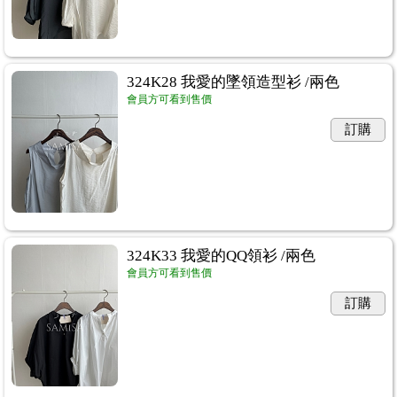
324K28 我愛的墜領造型衫 /兩色
會員方可看到售價
訂購
324K33 我愛的QQ領衫 /兩色
會員方可看到售價
訂購