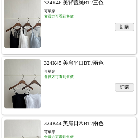
324K46 美背蕾絲BT /三色
可單穿
會員方可看到售價
訂購
324K45 美肩平口BT /兩色
可單穿
會員方可看到售價
訂購
324K44 美肩日常BT /兩色
可單穿
會員方可看到售價