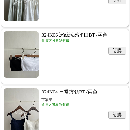
訂購
324K06 冰絲涼感平口BT /兩色
會員方可看到售價
訂購
324K04 日常方領BT /兩色
可單穿
會員方可看到售價
訂購