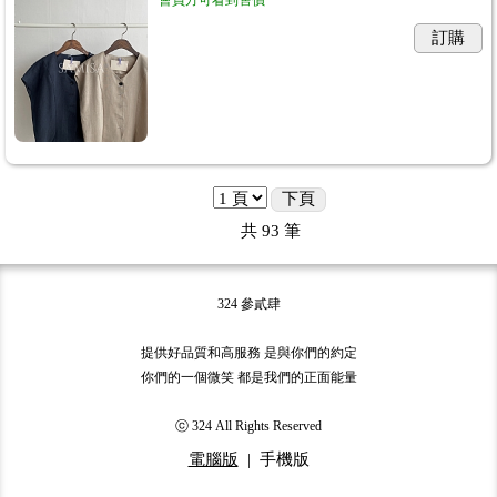
會員方可看到售價
訂購
下頁
共
93
筆
324 參貳肆
提供好品質和高服務 是與你們的約定
你們的一個微笑 都是我們的正面能量
ⓒ 324 All Rights Reserved
電腦版
|
手機版