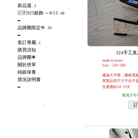
新品週
...3
🇰🇷925銀飾 ～8/13
...68
━
品牌圈限定🌹
...93
━
客訂專屬
...1
購買須知
324手工真皮
品牌圈🌟
made in korea
關於併單
Size：220~260
純銀保養
建議大半號，腳板寬
貨況說明書
客製品若尺寸不合不提
━
生產期約14~35天
會員方可
．
訂