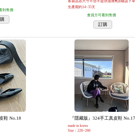
客製品若尺寸不合不提供退換❣️請確認下
生產期約14~35天
看到售價
會員方可看到售價
購
訂購
鞋 No.18
『隱藏版』324手工真皮鞋 No.1
made in korea
Size：220~260