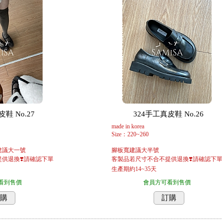
鞋 No.27
324手工真皮鞋 No.26
made in korea
Size：220~260
建議大一號
腳板寬建議大半號
供退換❣️請確認下單
客製品若尺寸不合不提供退換❣️請確認下
生產期約14~35天
看到售價
會員方可看到售價
購
訂購