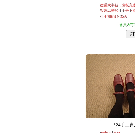
建議大半號，腳板寬
客製品若尺寸不合不提
生產期約14~35天
會員方可
訂
324手工真皮
made in korea