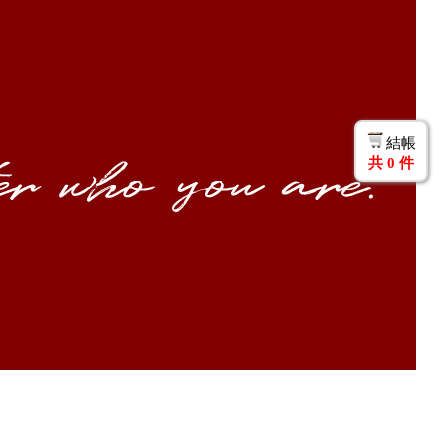
結帳
共
0
件