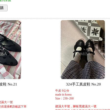
看到售價
購
鞋 No.21
324手工真皮鞋 No.20
牛皮 6公分
made in korea
Size：230~260
建議大一號
建議大半號，腳板寬建議大一號
供退換❣️請確認下單