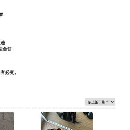
單
送達
法合併
違者必究。