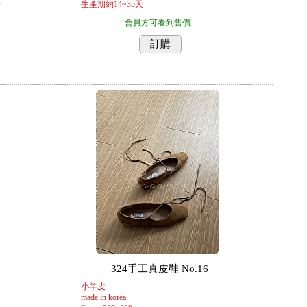
單
生產期約14~35天
會員方可看到售價
訂購
7
324手工真皮鞋 No.16
小羊皮
made in korea