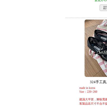
會員方可
訂
324手工真皮
made in korea
Size：220~260
建議大半號，腳板寬
客製品若尺寸不合不提