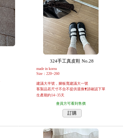
324手工真皮鞋 No.28
made in korea
Size：220~260
單
建議大半號，腳板寬建議大一號
客製品若尺寸不合不提供退換❣️請確認下單
生產期約14~35天
會員方可看到售價
訂購