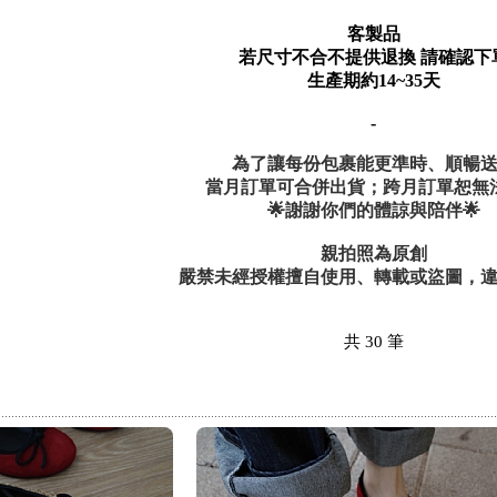
客製品
若尺寸不合不提供退換
請確認下
生產期約14~35天
-
為了讓每份包裹能更準時、順暢
當月訂單可合併出貨；跨月訂單恕無
🌟謝謝你們的體諒與陪伴
🌟
親拍照為原創
嚴禁未經授權擅自使用、轉載或盜圖，
共
30
筆