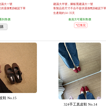
建議大一號
建議大半號，腳板寬建議大一號
供退換❣️請確認下單
客製品若尺寸不合不提供退換❣️請確認下
生產期約14~35天
看到售價
會員方可看到售價
*已售完
購
鞋 No.15
324手工真皮鞋 No.14