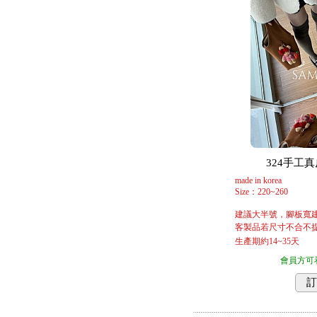
324手工真皮
made in korea
Size：220~260
建議大半號，腳板寬
客製品若尺寸不合不提
生產期約14~35天
會員方可
訂