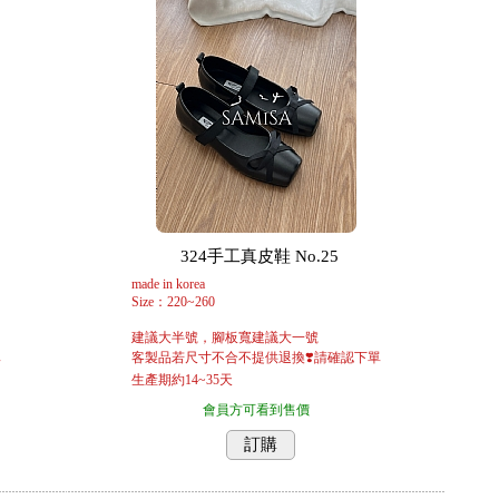
324手工真皮鞋 No.25
made in korea
Size：220~260
建議大半號，腳板寬建議大一號
單
客製品若尺寸不合不提供退換❣️請確認下單
生產期約14~35天
會員方可看到售價
訂購