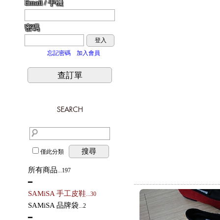
Email / 手機
密碼
登入
忘記密碼
加入會員
查訂單
搜尋
僅此分類
所有商品
...197
━
SAMiSA 手工皮鞋
...30
SAMiSA 品牌袋
...2
━