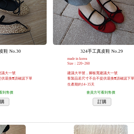
鞋 No.30
324手工真皮鞋 No.29
made in korea
Size：220~260
建議大一號
建議大半號，腳板寬建議大一號
供退換❣️請確認下單
客製品若尺寸不合不提供退換❣️請確認下
生產期約14~35天
看到售價
會員方可看到售價
購
訂購