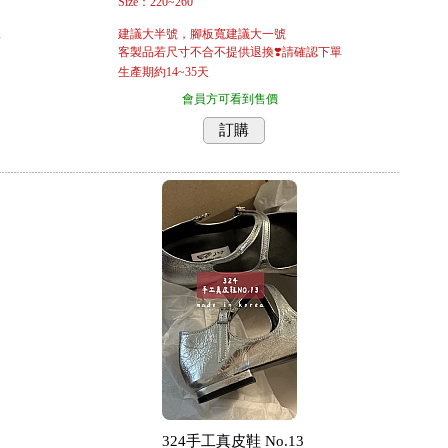
Size：220~260
建議大半號，腳板寬建議大一號
單
客製品若尺寸不合不提供退換❣️請確認下單
生產期約14~35天
會員方可看到售價
訂購
324手工真皮鞋 No.13