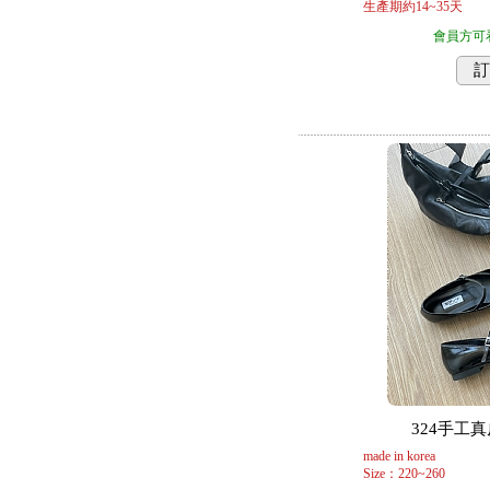
生產期約14~35天
會員方可
訂
324手工真皮
made in korea
Size：220~260