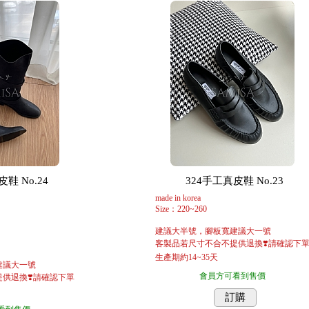
鞋 No.24
324手工真皮鞋 No.23
made in korea
Size：220~260
建議大半號，腳板寬建議大一號
客製品若尺寸不合不提供退換❣️請確認下
生產期約14~35天
建議大一號
會員方可看到售價
供退換❣️請確認下單
訂購