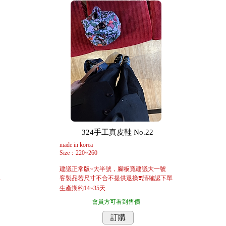
324手工真皮鞋 No.22
made in korea
Size：220~260
建議正常版~大半號，腳板寬建議大一號
單
客製品若尺寸不合不提供退換❣️請確認下單
生產期約14~35天
會員方可看到售價
訂購