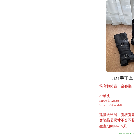
324手工真皮
筒高和筒寬，全客製
小羊皮
made in korea
Size：220~260
建議大半號，腳板寬
客製品若尺寸不合不提
生產期約14~35天