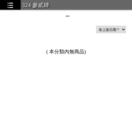
324 參貳肆
━
(
本分類內無商品
)