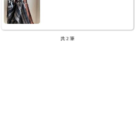
共
2
筆