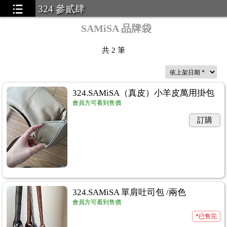
324 參貳肆
SAMiSA 品牌袋
共
2
筆
324.SAMiSA（真皮）小羊皮萬用掛包
會員方可看到售價
訂購
324.SAMiSA 單肩吐司包 /兩色
會員方可看到售價
*已售完