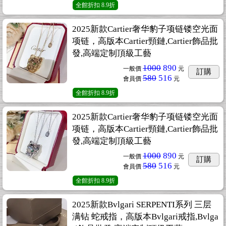
全館折扣
8.9折
2025新款Cartier奢华豹子项链镂空光面
项链，高版本Cartier頸鏈,Cartier飾品批
發,高端定制頂級工藝
1000
890
一般價
元
訂購
580
516
會員價
元
全館折扣
8.9折
2025新款Cartier奢华豹子项链镂空光面
项链，高版本Cartier頸鏈,Cartier飾品批
發,高端定制頂級工藝
1000
890
一般價
元
訂購
580
516
會員價
元
全館折扣
8.9折
2025新款Bvlgari SERPENTI系列 三层
满钻 蛇戒指，高版本Bvlgari戒指,Bvlga