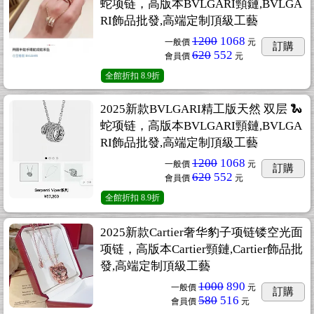
蛇项链，高版本BVLGARI頸鏈,BVLGA
RI飾品批發,高端定制頂級工藝
1200
1068
一般價
元
訂購
620
552
會員價
元
全館折扣
8.9折
2025新款BVLGARI精工版天然 双层 🐍
蛇项链，高版本BVLGARI頸鏈,BVLGA
RI飾品批發,高端定制頂級工藝
1200
1068
一般價
元
訂購
620
552
會員價
元
全館折扣
8.9折
2025新款Cartier奢华豹子项链镂空光面
项链，高版本Cartier頸鏈,Cartier飾品批
發,高端定制頂級工藝
1000
890
一般價
元
訂購
580
516
會員價
元