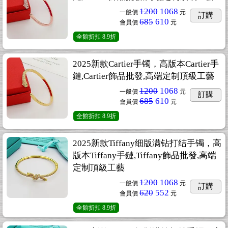
1200
1068
一般價
元
訂購
685
610
會員價
元
全館折扣
8.9折
2025新款Cartier手镯，高版本Cartier手
鏈,Cartier飾品批發,高端定制頂級工藝
1200
1068
一般價
元
訂購
685
610
會員價
元
全館折扣
8.9折
2025新款Tiffany细版满钻打结手镯，高
版本Tiffany手鏈,Tiffany飾品批發,高端
定制頂級工藝
1200
1068
一般價
元
訂購
620
552
會員價
元
全館折扣
8.9折