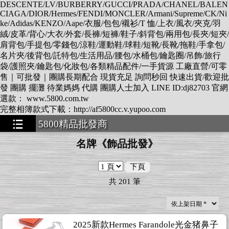
DESCENTE/LV/BURBERRY/GUCCI/PRADA/CHANEL/BALEN
CIAGA/DIOR/Hermes/FENDI/MONCLER/Armani/Supreme/CK/Ni
ke/Adidas/KENZO/Aape/衣服/包包/襯衫/T 恤/上衣/風衣/夾克/羽
絨/皮革/背心/大衣/外套/長褲/短褲/鞋子/斜背包/兩用包/長夾/短夾/
肩背包/手提包/零錢包/涼鞋/運動鞋/球鞋/短靴/長靴/拖鞋/手拿包/
名片夾/後背包/託特包/生活用品/腰包/水桶包/鑰匙圈/吊飾/旅行
袋/護照夾/鑰匙包/化妝包/各類精品配件/一手貨源 工廠直營/可零
售｜可批發｜團購長期配合 現貨充足 詢問秒回 快速出貨/歡迎批
發 團購 擺灘 待業媽媽 代購 團購人士加入 LINE ID:dj82703 官網
選款： www.5800.com.tw
完整相簿款式下載：http://af5800cc.v.yupoo.com
5800精品批發商
★★★★★★★
名牌《飾品批發》
下頁
共
201
筆
2025新款Hermes Farandole光金猪鼻子