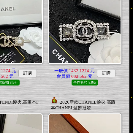
1274
元
一般價
1432
1274
元
訂購
訂購
562
元
會員價
632
562
元
館折扣
8.9折
全館折扣
8.9折
款FENDI髮夾,高版本F
2026新款CHANEL髮夾,高版
發
本CHANEL髮飾批發