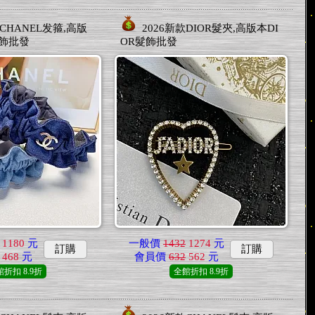
款CHANEL发箍,高版
2026新款DIOR髮夾,高版本DI
髮飾批發
OR髮飾批發
1180
元
一般價
1432
1274
元
訂購
訂購
468
元
會員價
632
562
元
館折扣
8.9折
全館折扣
8.9折