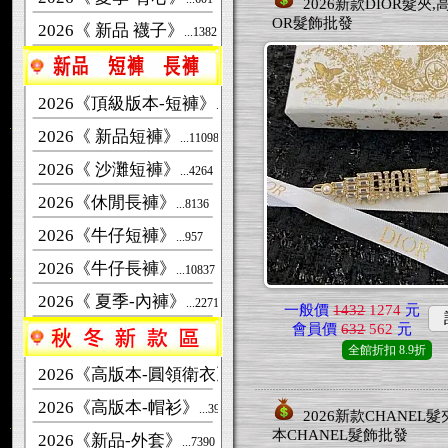
2026新款DIOR髮夾,
OR髮飾批發
2026《 新品 襪子》
...1382
2026《頂級版本-短褲》
...1538
2026《 新品短褲》
...11098
2026《 沙灘短褲》
...4264
2026《休閒長褲》
...8136
2026《牛仔短褲》
...957
2026《牛仔長褲》
...10837
2026《 夏季-內褲》
...2271
一般價
1432
1274
元
會員價
632
562
元
全館折扣
8.9折
2026《高版本-圓領衛衣》
...11374
2026《高版本-帽衫》
...3980
2026新款CHANEL髮
本CHANEL髮飾批發
2026《新品-外套》
...7390