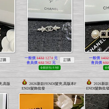
一般價
1432
1274
元
一般價
1432
訂購
訂購
會員價
632
562
元
會員價
632
全館折扣
8.9折
全
夾,高版
2026新款FENDI髮夾,高版本F
2026新
ENDI髮飾批發
ENDI髮飾批