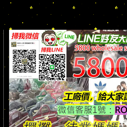
DESCENTE/LV/BURBERRY/GUCCI/PRADA/CHANEL/BALENCI
皮革/背心/大衣/外套/長褲/短褲/鞋子/斜背包/兩用包/長夾/短夾/
照夾/鑰匙包/化妝包/各類精品配件/一手貨源 工廠直營/可零售｜可批發
款： www.5800.com.tw
完整相簿款式下載：http://af5800cc.v.yupoo.com