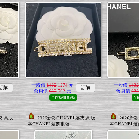
一般價
1432
1274
元
一般價
1432
訂購
訂購
會員價
632
562
元
會員價
632
全館折扣
8.9折
全
夾,高版
2026新款CHANEL髮夾,高版
2026新
本CHANEL髮飾批發
本CHANEL