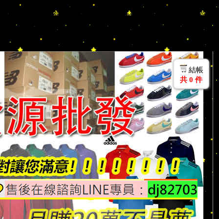
Nike/Adidas/KENZO/Aape/衣服/包包/襯衫/T 恤/上衣/風衣/夾克/羽絨/
片夾/後背包/託特包/生活用品/腰包/水桶包/鑰匙圈/吊飾/旅行袋/護
業媽媽 代購 團購人士加入 LINE ID:dj82703 官網選
結帳
共
0
件