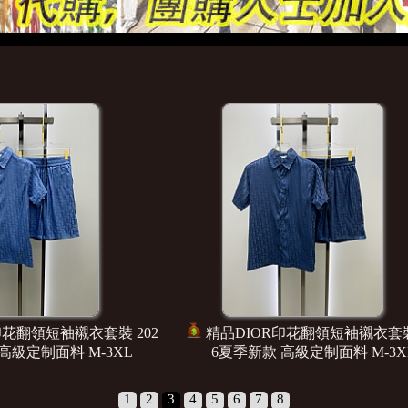
ENDI印花翻領短袖襯衣套裝 20
精品GUCCI印花翻領短袖
夏季新款 高級定制面料 M-3XL
26夏季新款 高級定制面料
1
2
3
4
5
6
7
8