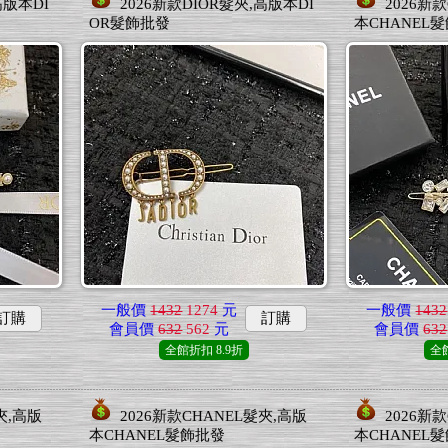
高版本DI
2026新款DIOR髮夾,高版本DI
2026新
OR髮飾批發
本CHANEL
一般價
1432
1274
元
一般價
1432
訂購
訂購
會員價
632
562
元
會員價
632
全館折扣
8.9折
全
夾,高版
2026新款CHANEL髮夾,高版
2026新
本CHANEL髮飾批發
本CHANEL