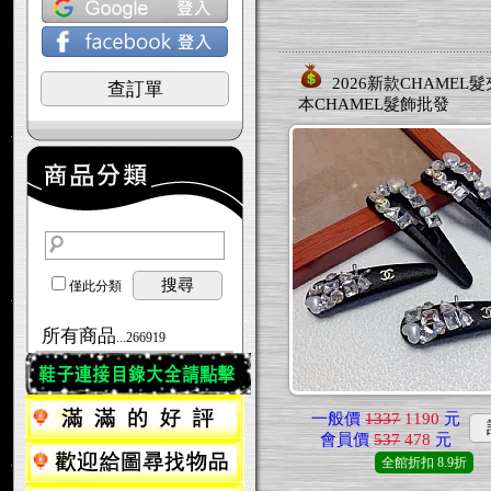
2026新款CHAMEL髮
查訂單
本CHAMEL髮飾批發
搜尋
僅此分類
所有商品
...266919
一般價
1337
1190
元
會員價
537
478
元
全館折扣
8.9折