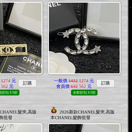
1274
元
一般價
1432
1274
元
訂購
訂購
562
元
會員價
632
562
元
館折扣
8.9折
全館折扣
8.9折
款CHANEL髮夾,高版
2026新款CHANEL髮夾,高版
髮飾批發
本CHANEL髮飾批發