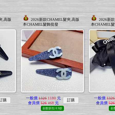
夾,高版
2026新款CHAMEL髮夾,高版
2026新
本CHAMEL髮飾批發
本CHAMEL
一般價
1326
1180
元
一般價
1326
訂購
訂購
會員價
526
468
元
會員價
526
全館折扣
8.9折
全