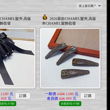
款CHAMEL髮夾,高版
2026新款CHAMEL髮夾,高版
髮飾批發
本CHAMEL髮飾批發
1180
元
一般價
1326
1180
元
訂購
訂購
468
元
會員價
526
468
元
館折扣
8.9折
全館折扣
8.9折