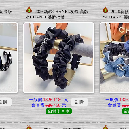
箍,高版
2026新款CHANEL发箍,高版
2026新
本CHANEL髮飾批發
本CHANEL
一般價
1326
1180
元
一般價
1326
訂購
訂購
會員價
526
468
元
會員價
526
全館折扣
8.9折
全