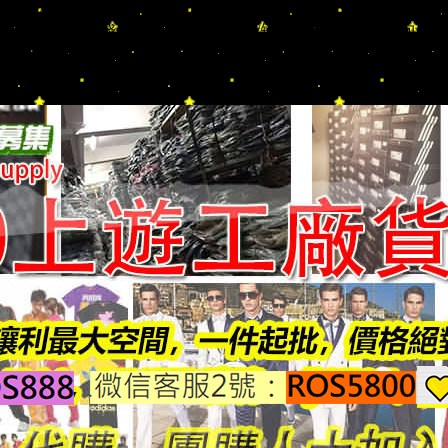
AGA/DIOR/Hermes/FENDI/MONCLER/Armani/Supreme/CK/
肩背包/手提包/零錢包/涼鞋/運動鞋/球鞋/短靴/長靴/拖鞋/手拿包/名
｜團購長期配合 現貨充足 詢問秒回 快速出貨/歡迎批發 團購 擺灘 待