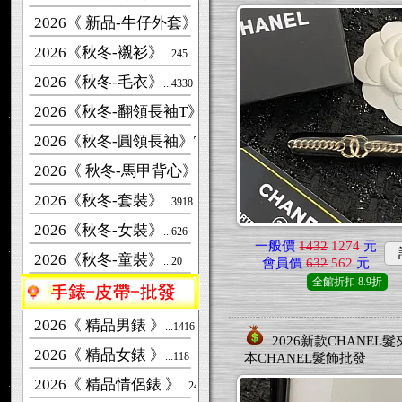
2026《 新品-牛仔外套》
...268
2026《秋冬-襯衫》
...245
2026《秋冬-毛衣》
...4330
2026《秋冬-翻領長袖T》
...261
2026《秋冬-圓領長袖》T恤
...2946
2026《 秋冬-馬甲背心》
...313
2026《秋冬-套裝》
...3918
2026《秋冬-女裝》
...626
一般價
1432
1274
元
2026《秋冬-童裝》
...20
會員價
632
562
元
全館折扣
8.9折
2026《 精品男錶 》
...1416
2026新款CHANEL髮
2026《 精品女錶 》
...118
本CHANEL髮飾批發
2026《 精品情侶錶 》
...241