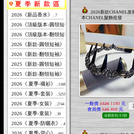
2026新款CHANEL发
2026《新品香水》
...7
本CHANEL髮飾批發
2026《頂級版本-圓領短袖》
...6262
2026《頂級版本-翻領短袖》
...3882
2026《新款-圓領短袖》
...28464
2026《新款-翻領短袖》
...4939
2025《新款-圓領短袖》
...62272
2025《新款-翻領短袖》
...6852
2026《 夏季-襯衫》
...1168
2026《 夏季-套裝》
...5253
2026《夏季-女裝》
一般價
1326
1180
元
...2744
會員價
526
468
元
2026《夏季-童裝》
...39
全館折扣
8.9折
2026《 夏季-防曬衣》
...481
2026《 夏季-背心》
...601