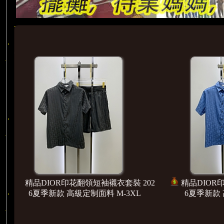
 202
精品FENDI印花翻領短袖襯衣套裝 20
精品F
XL
26夏季新款 高級定制面料 M-3XL
26