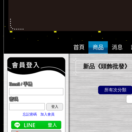
新品《頭飾批發》
Email / 手機
所有次分類
密碼
登入
忘記密碼
加入會員