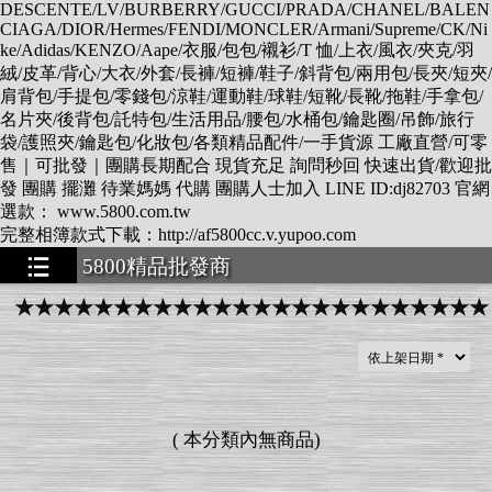
DESCENTE/LV/BURBERRY/GUCCI/PRADA/CHANEL/BALEN
CIAGA/DIOR/Hermes/FENDI/MONCLER/Armani/Supreme/CK/Ni
ke/Adidas/KENZO/Aape/衣服/包包/襯衫/T 恤/上衣/風衣/夾克/羽
絨/皮革/背心/大衣/外套/長褲/短褲/鞋子/斜背包/兩用包/長夾/短夾/
肩背包/手提包/零錢包/涼鞋/運動鞋/球鞋/短靴/長靴/拖鞋/手拿包/
名片夾/後背包/託特包/生活用品/腰包/水桶包/鑰匙圈/吊飾/旅行
袋/護照夾/鑰匙包/化妝包/各類精品配件/一手貨源 工廠直營/可零
售｜可批發｜團購長期配合 現貨充足 詢問秒回 快速出貨/歡迎批
發 團購 擺灘 待業媽媽 代購 團購人士加入 LINE ID:dj82703 官網
選款： www.5800.com.tw
完整相簿款式下載：http://af5800cc.v.yupoo.com
5800精品批發商
★★★★★★★
★★★★★★★★★★★★★★★★★★★★★★★★
(
本分類內無商品
)