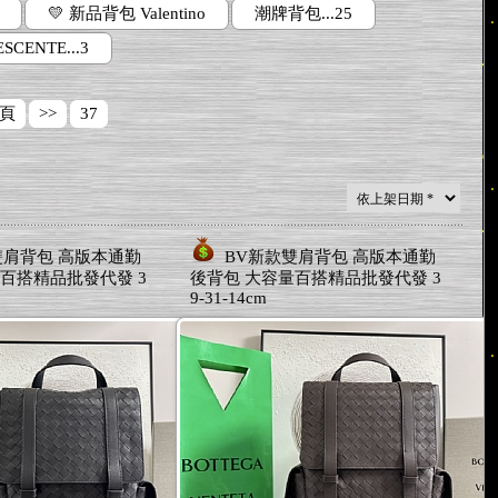
💛 新品背包 Valentino
潮牌背包...25
CENTE...3
頁
>>
37
雙肩背包 高版本通勤
BV新款雙肩背包 高版本通勤
百搭精品批發代發 3
後背包 大容量百搭精品批發代發 3
9-31-14cm