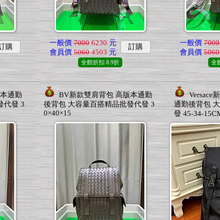
一般價
7000
6230
元
一般價
7000
訂購
訂購
會員價
5060
4503
元
會員價
5060
全館折扣
8.9折
全
版本通勤
BV新款雙肩背包 高版本通勤
Versa
代發 3
後背包 大容量百搭精品批發代發 3
通勤後背包 
0×40×15
發 45-34-15C