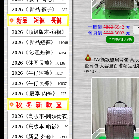
2026《 新品 襪子》
...1382
一般價
7800
6942
元
2026《頂級版本-短褲》
...1538
會員價
5620
5002
元
全館折扣
8.9折
2026《 新品短褲》
...11098
2026《 沙灘短褲》
...4264
BV新款雙肩背包 高
2026《休閒長褲》
...8136
後背包 大容量百搭精品批發
0×40×15
2026《牛仔短褲》
...957
2026《牛仔長褲》
...10837
2026《 夏季-內褲》
...2271
2026《高版本-圓領衛衣》
...11374
2026《高版本-帽衫》
...3980
2026《新品-外套》
...7390