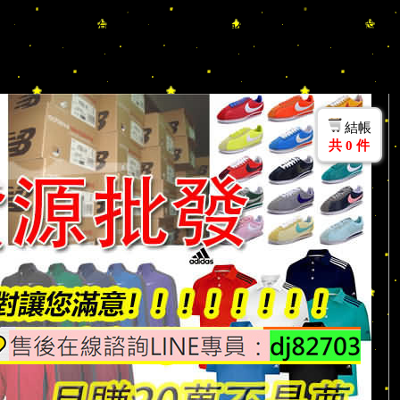
Nike/Adidas/KENZO/Aape/衣服/包包/襯衫/T 恤/上衣/風衣/夾克/羽絨/
片夾/後背包/託特包/生活用品/腰包/水桶包/鑰匙圈/吊飾/旅行袋/護
業媽媽 代購 團購人士加入 LINE ID:dj82703 官網選
結帳
共
0
件