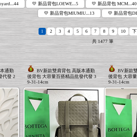
ard...44
💛 新品背包LOEWE...5
💛 新品背包 MCM...40
💛 新品背包MIUMIU...13
💛 新品背包DES
1
2
3
4
5
6
7
8
9
10
下
共
1477
筆
版本通勤
BV新款雙肩背包 高版本通勤
BV新款
代發 2
後背包 大容量百搭精品批發代發 3
後背包 大容量
9-31-14cm
9-31-14cm