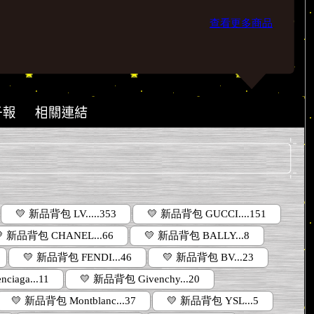
查看更多商品
💛 新品背包 LV.....353
💛 新品背包 GUCCI....151
 新品背包 CHANEL...66
💛 新品背包 BALLY...8
💛 新品背包 FENDI...46
💛 新品背包 BV...23
iaga...11
💛 新品背包 Givenchy...20
💛 新品背包 Montblanc...37
💛 新品背包 YSL...5