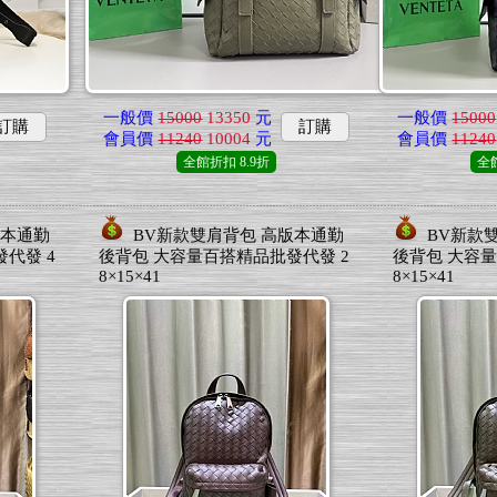
一般價
15000
13350
元
一般價
15000
訂購
訂購
會員價
11240
10004
元
會員價
11240
全館折扣
8.9折
全
版本通勤
BV新款雙肩背包 高版本通勤
BV新款
代發 4
後背包 大容量百搭精品批發代發 2
後背包 大容量
8×15×41
8×15×41