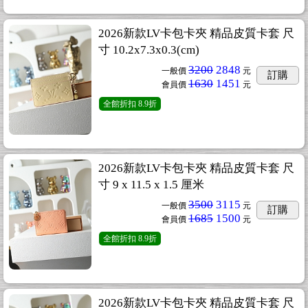
2026新款LV卡包卡夾 精品皮質卡套 尺
寸 10.2x7.3x0.3(cm)
3200
2848
一般價
元
訂購
1630
1451
會員價
元
全館折扣
8.9折
2026新款LV卡包卡夾 精品皮質卡套 尺
寸 9 x 11.5 x 1.5 厘米
3500
3115
一般價
元
訂購
1685
1500
會員價
元
全館折扣
8.9折
2026新款LV卡包卡夾 精品皮質卡套 尺