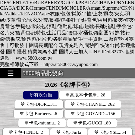
DESCENTE/LV/BURBERRY/GUCCI/PRADA/CHANEL/BALEN
CIAGA/DIOR/Hermes/FENDI/MONCLER/Armani/Supreme/CK/Ni
ke/Adidas/KENZO/Aape/衣服/包包/襯衫/T 恤/上衣/風衣/夾克/羽
絨/皮革/背心/大衣/外套/長褲/短褲/鞋子/斜背包/兩用包/長夾/短夾/
肩背包/手提包/零錢包/涼鞋/運動鞋/球鞋/短靴/長靴/拖鞋/手拿包/
名片夾/後背包/託特包/生活用品/腰包/水桶包/鑰匙圈/吊飾/旅行
袋/護照夾/鑰匙包/化妝包/各類精品配件/一手貨源 工廠直營/可零
售｜可批發｜團購長期配合 現貨充足 詢問秒回 快速出貨/歡迎批
發 團購 擺灘 待業媽媽 代購 團購人士加入 LINE ID:dj82703 官網
選款： www.5800.com.tw
完整相簿款式下載：http://af5800cc.v.yupoo.com
5800精品批發商
★★★★★★★
2026《名牌卡包》
所有次分類
💙高版本卡包💙...28
💙卡包-DIOR...311
💙卡包-CHANEL...262
💙卡包-Burberry...6
💙卡包-GOYARD...156
💙卡包-miumiu...2
💙卡包-GUCCI...80
💙卡包-FENDI...2
💙卡包-Furla
💙卡包-YSL...54