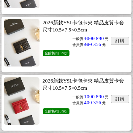
2026新款YSL卡包卡夾 精品皮質卡套
尺寸10.5×7.5×0.5cm
1000
890
一般價
元
訂購
400
356
會員價
元
全館折扣
8.9折
2026新款YSL卡包卡夾 精品皮質卡套
尺寸10.5×7.5×0.5cm
1000
890
一般價
元
訂購
400
356
會員價
元
全館折扣
8.9折