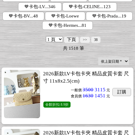
💙卡包-LV...346
💙卡包-CELINE...123
💙卡包-BV...48
💙卡包-Loewe
💙卡包-Prada...19
💙卡包-Hermes...81
下頁
>>
38
共
1518
筆
2026新款LV卡包卡夾 精品皮質卡套 尺
寸 11x8x2.5(cm)
3500
3115
一般價
元
訂購
1630
1451
會員價
元
全館折扣
8.9折
2026新款LV卡包卡夾 精品皮質卡套 尺