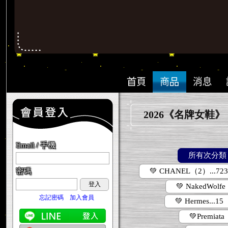
2026《名牌女鞋》
Email / 手機
所有次分類
密碼
💚 CHANEL（2）...72
登入
💚 NakedWolfe
忘記密碼
加入會員
💚 Hermes...15
💚Premiata