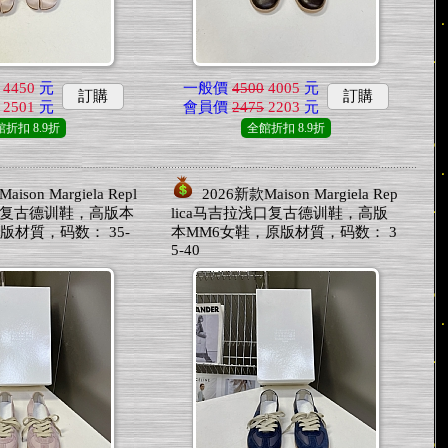
4450
元
一般價
4500
4005
元
訂購
訂購
2501
元
會員價
2475
2203
元
館折扣
8.9折
全館折扣
8.9折
ison Margiela Repl
2026新款Maison Margiela Rep
口复古德训鞋，高版本
lica马吉拉浅口复古德训鞋，高版
版材質，码数： 35-
本MM6女鞋，原版材質，码数： 3
5-40