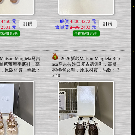
4450
元
一般價
4800
4272
元
訂購
訂購
2501
元
會員價
2700
2403
元
館折扣
8.9折
全館折扣
8.9折
aison Margiela马吉
2026新款Maison Margiela Rep
面分趾芭蕾舞平底鞋，高
lica马吉拉浅口复古德训鞋，高版
鞋，原版材質，码数：
本MM6女鞋，原版材質，码数： 3
5-40