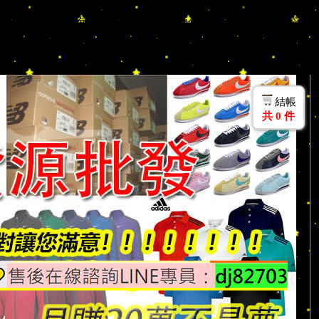
Nike/Adidas/KENZO/Aape/衣服/包包/襯衫/T 恤/上衣/風衣/夾克/羽絨/
片夾/後背包/託特包/生活用品/腰包/水桶包/鑰匙圈/吊飾/旅行袋/護
業媽媽 代購 團購人士加入 LINE ID:dj82703 官網選
結帳
共
0
件