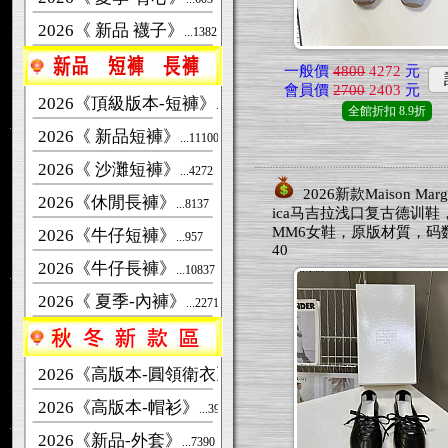
2026《 新品 襪子》
...1382
一般價
4800
4272
元
會員價
2700
2403
元
2026《頂級版本-短褲》
...1593
全館折扣
8.9折
2026《 新品短褲》
...11100
2026《 沙灘短褲》
...4272
2026新款Maison Margi
2026《休閒長褲》
...8137
ica马吉拉浅口复古德训鞋
MM6女鞋，原版材質，码数：
2026《牛仔短褲》
...957
40
2026《牛仔長褲》
...10837
2026《 夏季-內褲》
...2271
2026《高版本-圓領衛衣》
...11374
2026《高版本-帽衫》
...3980
2026《新品-外套》
...7390