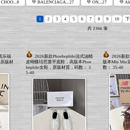
 CHOO...8
💚 BALENCIAGA...27
💚 ON...27
💚 Al
1
2
3
4
5
6
7
8
9
10
下
共
2366
筆
平底乐福
2026新款Phoebephilo法式油蜡
2026新
，原版材
皮蝴蝶结芭蕾平底鞋，高版本Phoe
版本Miu M
bephilo女鞋，原版材質，码数： 3
数： 35-40
5-40