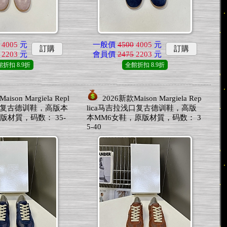
4005
元
一般價
4500
4005
元
訂購
訂購
2203
元
會員價
2475
2203
元
館折扣
8.9折
全館折扣
8.9折
ison Margiela Repl
2026新款Maison Margiela Rep
口复古德训鞋，高版本
lica马吉拉浅口复古德训鞋，高版
版材質，码数： 35-
本MM6女鞋，原版材質，码数： 3
5-40