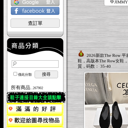
💚JIMMY
查訂單
2026新款The Row 
鞋，高版本The Row女鞋
質，码数： 35-40
搜尋
僅此分類
所有商品
...267902