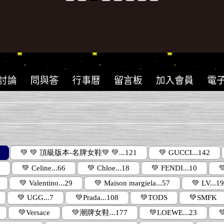
💚 💚 頂級版本-名牌女鞋💚 💚...121
💚 GUCCI...142
3
💚 Celine...66
💚 Chloe...18
💚 FENDI...10

💚 Valentino...29
💚 Maison margiela...57
💚 LV...1
💚 UGG...7
💚Prada...108
💚TODS
💚SMFK
💚Versace
💚潮牌女鞋...177
💚LOEWE...23
