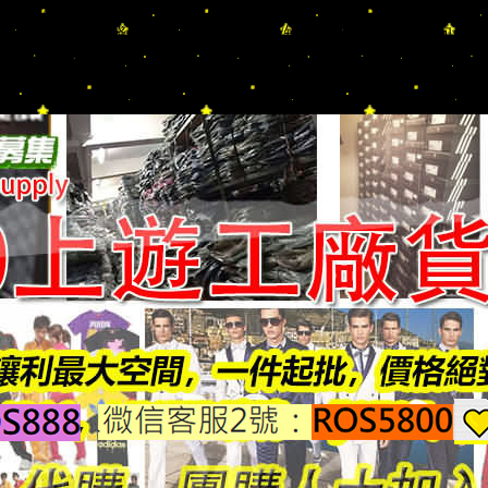
AGA/DIOR/Hermes/FENDI/MONCLER/Armani/Supreme/CK/
肩背包/手提包/零錢包/涼鞋/運動鞋/球鞋/短靴/長靴/拖鞋/手拿包/名
｜團購長期配合 現貨充足 詢問秒回 快速出貨/歡迎批發 團購 擺灘 待