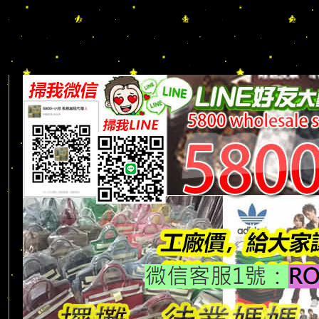
DESCENTE/LV/BURBERRY/GUCCI/PRADA/CHANEL/BALENCI
皮革/背心/大衣/外套/長褲/短褲/鞋子/斜背包/兩用包/長夾/短夾/
照夾/鑰匙包/化妝包/各類精品配件/一手貨源 工廠直營/可零售｜可批發
款： www.5800.com.tw
完整相簿款式下載：http://af5800cc.v.yupoo.com