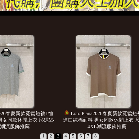
o Piana2026春夏新款寬鬆短袖T恤
Loro Piana2026春夏
面料 男女同款休閒上衣 尺碼M-
進口純棉面料 男女同款休閒
4XL潮流服飾推薦
4XL潮流服飾推
1
2
3
4
5
6
7
8