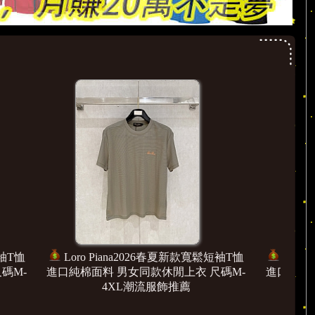
新款寬鬆短袖T恤
Loro Piana2026春夏新款寬鬆短袖T恤
上衣 尺碼M-
進口純棉面料 男女同款休閒上衣 尺碼M-
進
薦
4XL潮流服飾推薦