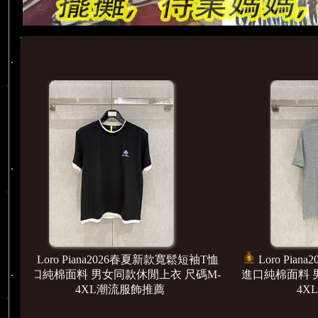
鬆短袖T恤
Loro Piana2026春夏新款寬鬆短袖T恤
Lor
尺碼M-
進口純棉面料 男女同款休閒上衣 尺碼M-
進口純棉
4XL潮流服飾推薦