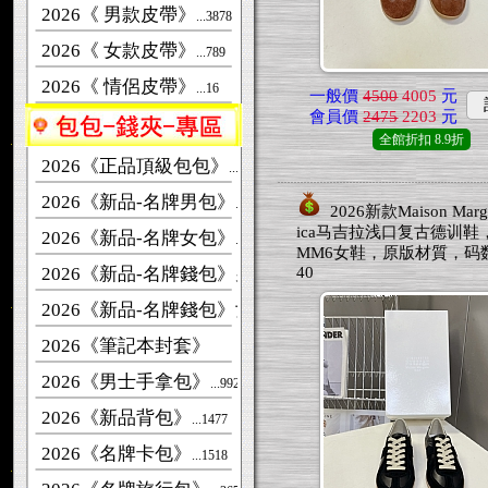
2026《 男款皮帶》
...3878
2026《 女款皮帶》
...789
2026《 情侶皮帶》
...16
一般價
4500
4005
元
會員價
2475
2203
元
全館折扣
8.9折
2026《正品頂級包包》
...463
2026《新品-名牌男包》
...2661
2026新款Maison Margi
ica马吉拉浅口复古德训鞋
2026《新品-名牌女包》
...7414
MM6女鞋，原版材質，码数：
2026《新品-名牌錢包》男款
40
...276
2026《新品-名牌錢包》女款
...1225
2026《筆記本封套》
2026《男士手拿包》
...992
2026《新品背包》
...1477
2026《名牌卡包》
...1518