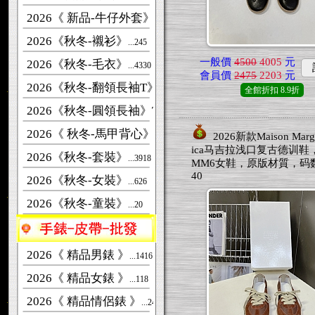
2026《 新品-牛仔外套》
...268
2026《秋冬-襯衫》
...245
一般價
4500
4005
元
2026《秋冬-毛衣》
...4330
會員價
2475
2203
元
2026《秋冬-翻領長袖T》
...261
全館折扣
8.9折
2026《秋冬-圓領長袖》T恤
...2959
2026《 秋冬-馬甲背心》
...313
2026新款Maison Margi
ica马吉拉浅口复古德训鞋
2026《秋冬-套裝》
...3918
MM6女鞋，原版材質，码数：
40
2026《秋冬-女裝》
...626
2026《秋冬-童裝》
...20
2026《 精品男錶 》
...1416
2026《 精品女錶 》
...118
2026《 精品情侶錶 》
...241