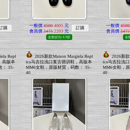
一般價
4500
4005
元
一般價
4500
訂購
訂購
會員價
2475
2203
元
會員價
2475
全館折扣
8.9折
全
ela Repl
2026新款Maison Margiela Repl
2026新款Ma
，高版本
ica马吉拉浅口复古德训鞋，高版本
ica马吉拉浅
 35-
MM6女鞋，原版材質，码数： 35-
MM6女鞋，原
40
40