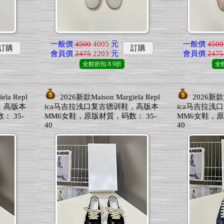
一般價
4500
4005
元
一般價
4500
訂購
訂購
會員價
2475
2203
元
會員價
2475
全館折扣
8.9折
全
ela Repl
2026新款Maison Margiela Repl
2026新款Ma
，高版本
ica马吉拉浅口复古德训鞋，高版本
ica马吉拉浅
 35-
MM6女鞋，原版材質，码数： 35-
MM6女鞋，原
40
40