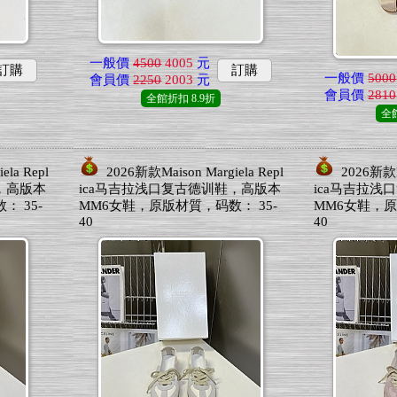
一般價
4500
4005
元
訂購
訂購
一般價
5000
會員價
2250
2003
元
會員價
2810
全館折扣
8.9折
全
ela Repl
2026新款Maison Margiela Repl
2026新款Ma
，高版本
ica马吉拉浅口复古德训鞋，高版本
ica马吉拉浅
 35-
MM6女鞋，原版材質，码数： 35-
MM6女鞋，原
40
40