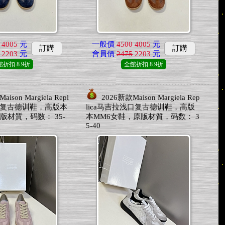
4005
元
一般價
4500
4005
元
訂購
訂購
2203
元
會員價
2475
2203
元
館折扣
8.9折
全館折扣
8.9折
ison Margiela Repl
2026新款Maison Margiela Rep
口复古德训鞋，高版本
lica马吉拉浅口复古德训鞋，高版
版材質，码数： 35-
本MM6女鞋，原版材質，码数： 3
5-40