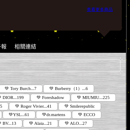
查看更多商品
💚 Tory Burch...7
💚 Burberry（1）...6
 DIOR...199
💚 Foreshadow
💚 MIUMIU...225
95
💚 Roger Vivier...41
💚 Smilerepublic
💚YSL...61
💚dr.martens
💚 ECCO
 BV...13
💚 Alaia...21
💚 ALO...27