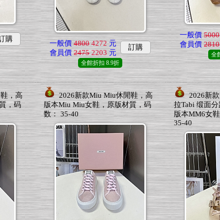
一般價
5000
訂購
一般價
4800
4272
元
會員價
2810
訂購
會員價
2475
2203
元
全
全館折扣
8.9折
休閒鞋，高
2026新款Miu Miu休閒鞋，高
2026新款M
材質，码
版本Miu Miu女鞋，原版材質，码
拉Tabi 缎
数： 35-40
版本MM6女
35-40