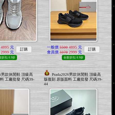
4895
元
一般價
5500
4895
元
訂購
訂購
2999
元
會員價
3370
2999
元
館折扣
8.9折
全館折扣
8.9折
2026男款休閒鞋 頂級高
Prada2026男款休閒鞋 頂級高
料 工廠批發 尺碼39-
版復刻 原版面料 工廠批發 尺碼39-
44