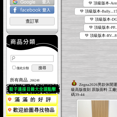
💚 頂級版本-Arm
💚 頂級版本-Bally...1
💚 頂級版本-DG.
查訂單
💚 頂級版本-PP..
💚 頂級版本-RV...8
搜尋
僅此分類
所有商品
...266248
Zegna2026男款休閒
級高版復刻 原版面料 工廠
碼39-44