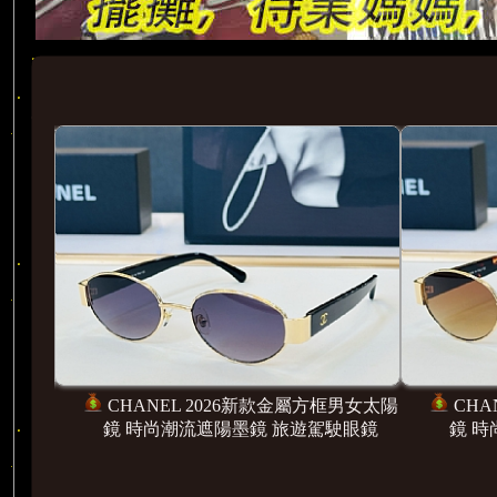
L 2026新款金屬方框男女太陽
CHANEL 2026新款金屬方
潮流遮陽墨鏡 旅遊駕駛眼鏡
鏡 時尚潮流遮陽墨鏡 旅遊