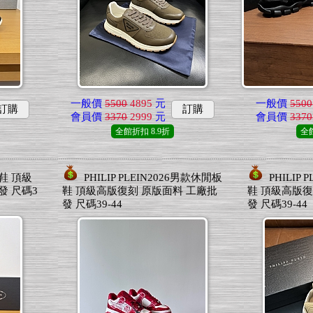
一般價
5500
4895
元
一般價
5500
訂購
訂購
會員價
3370
2999
元
會員價
3370
全館折扣
8.9折
全
板鞋 頂級
PHILIP PLEIN2026男款休閒板
PHILIP
發 尺碼3
鞋 頂級高版復刻 原版面料 工廠批
鞋 頂級高版復
發 尺碼39-44
發 尺碼39-44