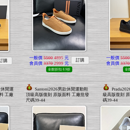
一般價
5500
4895
元
一般價
5500
訂購
訂購
會員價
3370
2999
元
會員價
3370
全館折扣
8.9折
全
男款休閒運
Santoni2026男款休閒運動鞋
Prada
料 工廠
頂級高版復刻 原版面料 工廠批發
級高版復刻 原
尺碼39-44
碼39-44