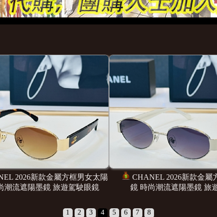
框男女太陽
CHANEL 2026新款金屬方框男女太陽
CH
駕駛眼鏡
鏡 時尚潮流遮陽墨鏡 旅遊駕駛眼鏡
鏡
1
2
3
4
5
6
7
8