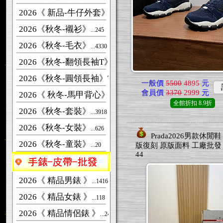
2026《 新品-牛仔外套》
...268
2026《秋冬-襯衫》
...245
2026《秋冬-毛衣》
...4330
2026《秋冬-翻領長袖T》
...261
2026《秋冬-圓領長袖》T恤
...2946
一般價
5500
4895
元
會員價
3370
2999
元
2026《 秋冬-馬甲背心》
...313
全館折扣
8.9折
2026《秋冬-套裝》
...3918
2026《秋冬-女裝》
...626
Prada2026男款休閒
2026《秋冬-童裝》
...20
版復刻 原版面料 工廠批發 
44
2026《 精品男錶 》
...1416
2026《 精品女錶 》
...118
2026《 精品情侶錶 》
...241