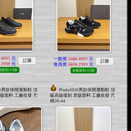
4895
元
一般價
5500
4895
元
訂購
訂購
2999
元
會員價
3370
2999
元
館折扣
8.9折
全館折扣
8.9折
2026男款休閒運動鞋 頂
Prada2026男款休閒運動鞋 頂
版面料 工廠批發 尺
級高版復刻 原版面料 工廠批發 尺
碼39-44