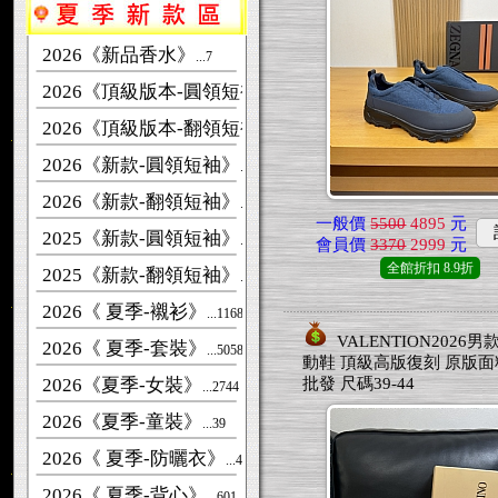
2026《新品香水》
...7
2026《頂級版本-圓領短袖》
...6260
2026《頂級版本-翻領短袖》
...3882
2026《新款-圓領短袖》
...28255
2026《新款-翻領短袖》
...4913
一般價
5500
4895
元
2025《新款-圓領短袖》
...62272
會員價
3370
2999
元
全館折扣
8.9折
2025《新款-翻領短袖》
...6852
2026《 夏季-襯衫》
...1168
VALENTION2026
2026《 夏季-套裝》
...5058
動鞋 頂級高版復刻 原版面
2026《夏季-女裝》
批發 尺碼39-44
...2744
2026《夏季-童裝》
...39
2026《 夏季-防曬衣》
...481
2026《 夏季-背心》
...601