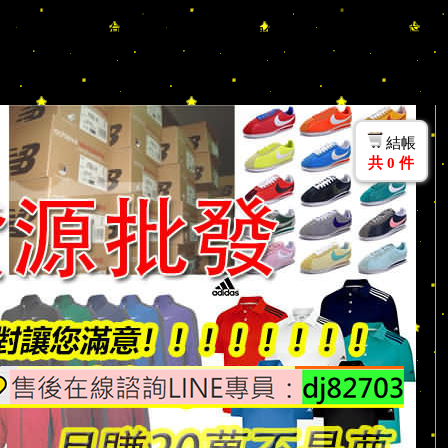
Nike/Adidas/KENZO/Aape/衣服/包包/襯衫/T 恤/上衣/風衣/夾克/羽絨/
片夾/後背包/託特包/生活用品/腰包/水桶包/鑰匙圈/吊飾/旅行袋/護
業媽媽 代購 團購人士加入 LINE ID:dj82703 官網選
結帳
共
0
件