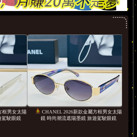
ANEL 2026新款金屬方框男女太陽
CHANEL 2026新款
 時尚潮流遮陽墨鏡 旅遊駕駛眼鏡
鏡 時尚潮流遮陽墨鏡 