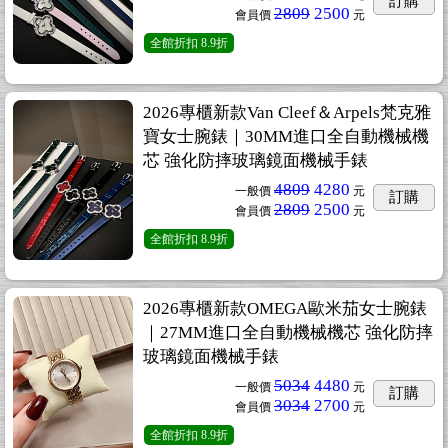
訂購
2809
2500
會員價
元
全館折扣
8.9折
2026專櫃新款Van Cleef＆Arpels梵克雅
寶女士腕錶｜30MM進口全自動機械機
芯 強化防摔玻璃鏡面機械手錶
4809
4280
一般價
元
訂購
2809
2500
會員價
元
全館折扣
8.9折
2026專櫃新款OMEGA歐米茄女士腕錶
｜27MM進口全自動機械機芯 強化防摔
玻璃鏡面機械手錶
5034
4480
一般價
元
訂購
3034
2700
會員價
元
全館折扣
8.9折