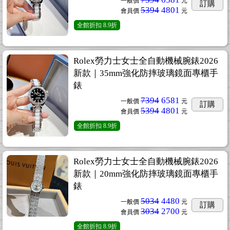
一般價
元
訂購
5394
4801
會員價
元
全館折扣
8.9折
Rolex勞力士女士全自動機械腕錶2026
新款｜35mm強化防摔玻璃鏡面專櫃手
錶
7394
6581
一般價
元
訂購
5394
4801
會員價
元
全館折扣
8.9折
Rolex勞力士女士全自動機械腕錶2026
新款｜20mm強化防摔玻璃鏡面專櫃手
錶
5034
4480
一般價
元
訂購
3034
2700
會員價
元
全館折扣
8.9折