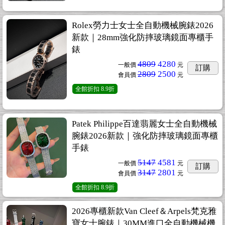
Rolex勞力士女士全自動機械腕錶2026
新款｜28mm強化防摔玻璃鏡面專櫃手
錶
4809
4280
一般價
元
訂購
2809
2500
會員價
元
全館折扣
8.9折
Patek Philippe百達翡麗女士全自動機械
腕錶2026新款｜強化防摔玻璃鏡面專櫃
手錶
5147
4581
一般價
元
訂購
3147
2801
會員價
元
全館折扣
8.9折
2026專櫃新款Van Cleef＆Arpels梵克雅
寶女士腕錶｜30MM進口全自動機械機