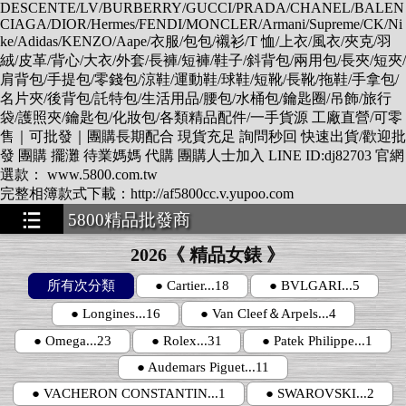
DESCENTE/LV/BURBERRY/GUCCI/PRADA/CHANEL/BALEN
CIAGA/DIOR/Hermes/FENDI/MONCLER/Armani/Supreme/CK/Ni
ke/Adidas/KENZO/Aape/衣服/包包/襯衫/T 恤/上衣/風衣/夾克/羽
絨/皮革/背心/大衣/外套/長褲/短褲/鞋子/斜背包/兩用包/長夾/短夾/
肩背包/手提包/零錢包/涼鞋/運動鞋/球鞋/短靴/長靴/拖鞋/手拿包/
名片夾/後背包/託特包/生活用品/腰包/水桶包/鑰匙圈/吊飾/旅行
袋/護照夾/鑰匙包/化妝包/各類精品配件/一手貨源 工廠直營/可零
售｜可批發｜團購長期配合 現貨充足 詢問秒回 快速出貨/歡迎批
發 團購 擺灘 待業媽媽 代購 團購人士加入 LINE ID:dj82703 官網
選款： www.5800.com.tw
完整相簿款式下載：http://af5800cc.v.yupoo.com
5800精品批發商
★★★★★★★
2026《 精品女錶 》
所有次分類
● Cartier...18
● BVLGARI...5
● Longines...16
● Van Cleef＆Arpels...4
● Omega...23
● Rolex...31
● Patek Philippe...1
● Audemars Piguet...11
● VACHERON CONSTANTIN...1
● SWAROVSKI...2