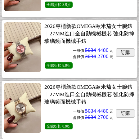
全館折扣
8.9折
2026專櫃新款OMEGA歐米茄女士腕錶
｜27MM進口全自動機械機芯 強化防摔
玻璃鏡面機械手錶
5034
4480
一般價
元
訂購
3034
2700
會員價
元
全館折扣
8.9折
2026專櫃新款OMEGA歐米茄女士腕錶
｜27MM進口全自動機械機芯 強化防摔
玻璃鏡面機械手錶
5034
4480
一般價
元
訂購
3034
2700
會員價
元
全館折扣
8.9折