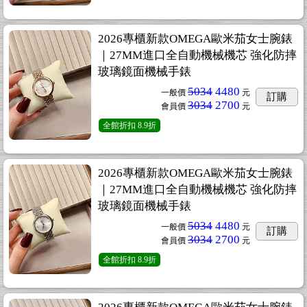
2026專櫃新款OMEGA歐米茄女士腕錶
｜27MM進口全自動機械機芯 強化防摔
玻璃鏡面機械手錶
5034
4480
一般價
元
訂購
3034
2700
會員價
元
全館折扣
8.9折
2026專櫃新款OMEGA歐米茄女士腕錶
｜27MM進口全自動機械機芯 強化防摔
玻璃鏡面機械手錶
5034
4480
一般價
元
訂購
3034
2700
會員價
元
全館折扣
8.9折