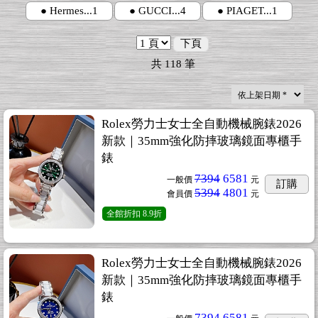
● Hermes...1
● GUCCI...4
● PIAGET...1
下頁
共
118
筆
Rolex勞力士女士全自動機械腕錶2026
新款｜35mm強化防摔玻璃鏡面專櫃手
錶
7394
6581
一般價
元
訂購
5394
4801
會員價
元
全館折扣
8.9折
Rolex勞力士女士全自動機械腕錶2026
新款｜35mm強化防摔玻璃鏡面專櫃手
錶
7394
6581