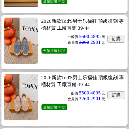
全館折扣
8.9折
2026新款Tod'S男士乐福鞋 頂級復刻 專
櫃材質 工廠直銷 39-44
5500
4895
一般價
元
訂購
3260
2901
會員價
元
全館折扣
8.9折
2026新款Tod'S男士乐福鞋 頂級復刻 專
櫃材質 工廠直銷 39-44
5500
4895
一般價
元
訂購
3260
2901
會員價
元
全館折扣
8.9折