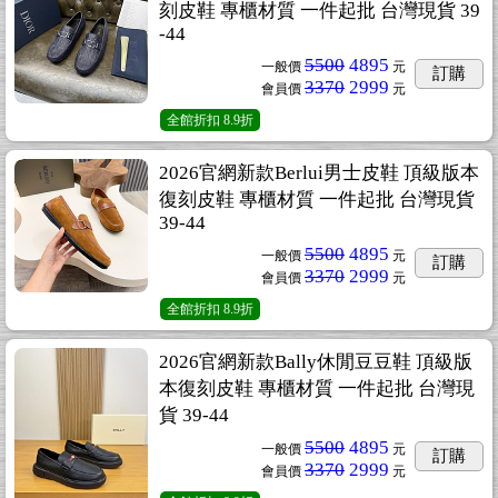
刻皮鞋 專櫃材質 一件起批 台灣現貨 39
-44
5500
4895
一般價
元
訂購
3370
2999
會員價
元
全館折扣
8.9折
2026官網新款Berlui男士皮鞋 頂級版本
復刻皮鞋 專櫃材質 一件起批 台灣現貨
39-44
5500
4895
一般價
元
訂購
3370
2999
會員價
元
全館折扣
8.9折
2026官網新款Bally休閒豆豆鞋 頂級版
本復刻皮鞋 專櫃材質 一件起批 台灣現
貨 39-44
5500
4895
一般價
元
訂購
3370
2999
會員價
元