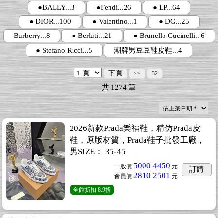
●BALLY...3
●Fendi...26
● LP...64
● DIOR...100
● Valentino...1
● DG...25
Burberry...8
● Berluti...21
● Brunello Cucinelli...6
● Stefano Ricci...5
潮牌男豆豆鞋皮鞋...4
下頁
>>
32
共
1274
筆
2026新款Prada樂福鞋，精仿Prada皮
鞋，原版材質，Prada鞋子批發工廠，
男SIZE： 35-45
5000
4450
一般價
元
訂購
2810
2501
會員價
元
全館折扣
8.9折