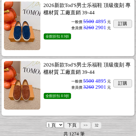
2026新款Tod'S男士乐福鞋 頂級復刻 專
櫃材質 工廠直銷 39-44
5500
4895
一般價
元
訂購
3260
2901
會員價
元
全館折扣
8.9折
2026新款Tod'S男士乐福鞋 頂級復刻 專
櫃材質 工廠直銷 39-44
5500
4895
一般價
元
訂購
3260
2901
會員價
元
全館折扣
8.9折
下頁
>>
32
共
1274
筆