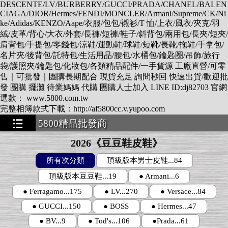
DESCENTE/LV/BURBERRY/GUCCI/PRADA/CHANEL/BALEN
CIAGA/DIOR/Hermes/FENDI/MONCLER/Armani/Supreme/CK/Ni
ke/Adidas/KENZO/Aape/衣服/包包/襯衫/T 恤/上衣/風衣/夾克/羽
絨/皮革/背心/大衣/外套/長褲/短褲/鞋子/斜背包/兩用包/長夾/短夾/
肩背包/手提包/零錢包/涼鞋/運動鞋/球鞋/短靴/長靴/拖鞋/手拿包/
名片夾/後背包/託特包/生活用品/腰包/水桶包/鑰匙圈/吊飾/旅行
袋/護照夾/鑰匙包/化妝包/各類精品配件/一手貨源 工廠直營/可零
售｜可批發｜團購長期配合 現貨充足 詢問秒回 快速出貨/歡迎批
發 團購 擺灘 待業媽媽 代購 團購人士加入 LINE ID:dj82703 官網
選款： www.5800.com.tw
完整相簿款式下載：http://af5800cc.v.yupoo.com
5800精品批發商
★★★★★★★
2026《豆豆鞋皮鞋》
所有次分類
頂級版本男士皮鞋...84
頂級版本豆豆鞋...19
● Armani...6
● Ferragamo...175
● LV...270
● Versace...84
● GUCCI...150
● BOSS
● Hermes...47
● BV...9
● Tod's...106
●Prada...61