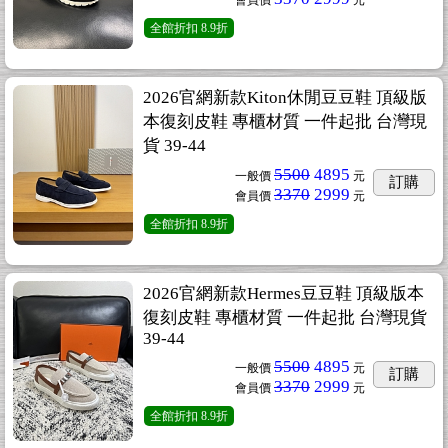
會員價
元
全館折扣
8.9折
2026官網新款Kiton休閒豆豆鞋 頂級版
本復刻皮鞋 專櫃材質 一件起批 台灣現
貨 39-44
5500
4895
一般價
元
訂購
3370
2999
會員價
元
全館折扣
8.9折
2026官網新款Hermes豆豆鞋 頂級版本
復刻皮鞋 專櫃材質 一件起批 台灣現貨
39-44
5500
4895
一般價
元
訂購
3370
2999
會員價
元
全館折扣
8.9折