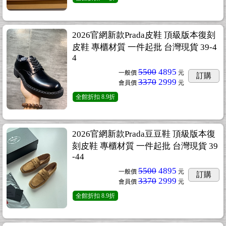
2026官網新款Prada皮鞋 頂級版本復刻
皮鞋 專櫃材質 一件起批 台灣現貨 39-4
4
5500
4895
一般價
元
訂購
3370
2999
會員價
元
全館折扣
8.9折
2026官網新款Prada豆豆鞋 頂級版本復
刻皮鞋 專櫃材質 一件起批 台灣現貨 39
-44
5500
4895
一般價
元
訂購
3370
2999
會員價
元
全館折扣
8.9折