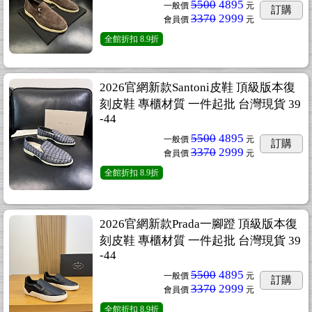
5500
4895
一般價
元
訂購
3370
2999
會員價
元
全館折扣
8.9折
2026官網新款Santoni皮鞋 頂級版本復
刻皮鞋 專櫃材質 一件起批 台灣現貨 39
-44
5500
4895
一般價
元
訂購
3370
2999
會員價
元
全館折扣
8.9折
2026官網新款Prada一腳蹬 頂級版本復
刻皮鞋 專櫃材質 一件起批 台灣現貨 39
-44
5500
4895
一般價
元
訂購
3370
2999
會員價
元
全館折扣
8.9折