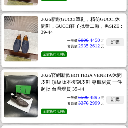
2026新款GUCCI單鞋，精仿GUCCI休
閒鞋，GUCCI鞋子批發工廠，男SIZE：
39-44
5000
4450
一般價
元
訂購
2935
2612
會員價
元
全館折扣
8.9折
2026官網新款BOTTEGA VENETA休閒
皮鞋 頂級版本復刻皮鞋 專櫃材質 一件
起批 台灣現貨 35-44
5500
4895
一般價
元
訂購
3370
2999
會員價
元
全館折扣
8.9折