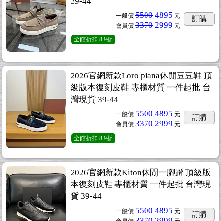
39-44
5500
4895
一般價
元
訂購
3370
2999
會員價
元
全館折扣
8.9折
2026官網新款Loro piana休閒豆豆鞋 頂
級版本復刻皮鞋 專櫃材質 一件起批 台
灣現貨 39-44
5500
4895
一般價
元
訂購
3370
2999
會員價
元
全館折扣
8.9折
2026官網新款Kiton休閒一腳蹬 頂級版
本復刻皮鞋 專櫃材質 一件起批 台灣現
貨 39-44
5500
4895
一般價
元
訂購
3370
2999