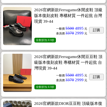
2026官網新款Ferragamo休閒皮鞋 頂級
版本復刻皮鞋 專櫃材質 一件起批 台灣
現貨 39-44
5500
4895
一般價
元
訂購
3370
2999
會員價
元
全館折扣
8.9折
2026官網新款Ferragamo休閒豆豆鞋 頂
級版本復刻皮鞋 專櫃材質 一件起批 台
灣現貨 39-44
5500
4895
一般價
元
訂購
3370
2999
會員價
元
全館折扣
8.9折
2026官網新款DIOR豆豆鞋 頂級版本復