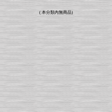
(
本分類內無商品
)