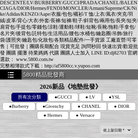
DESCENTE/LV/BURBERRY/GUCCI/PRADA/CHANEL/BALEN
CIAGA/DIOR/Hermes/FENDI/MONCLER/Armani/Supreme/CK/Ni
ke/Adidas/KENZO/Aape/衣服/包包/襯衫/T 恤/上衣/風衣/夾克/羽
絨/皮革/背心/大衣/外套/長褲/短褲/鞋子/斜背包/兩用包/長夾/短夾/
肩背包/手提包/零錢包/涼鞋/運動鞋/球鞋/短靴/長靴/拖鞋/手拿包/
名片夾/後背包/託特包/生活用品/腰包/水桶包/鑰匙圈/吊飾/旅行
袋/護照夾/鑰匙包/化妝包/各類精品配件/一手貨源 工廠直營/可零
售｜可批發｜團購長期配合 現貨充足 詢問秒回 快速出貨/歡迎批
發 團購 擺灘 待業媽媽 代購 團購人士加入 LINE ID:dj82703 官網
選款： www.5800.com.tw
完整相簿款式下載：http://af5800cc.v.yupoo.com
5800精品批發商
★★★★★★★
2026新品《地墊批發》
所有次分類
●GUCCI
● LV
●YSL
●Burberry
●Givenchy
● CHANEL
● DIOR
● Hermes
● Versace