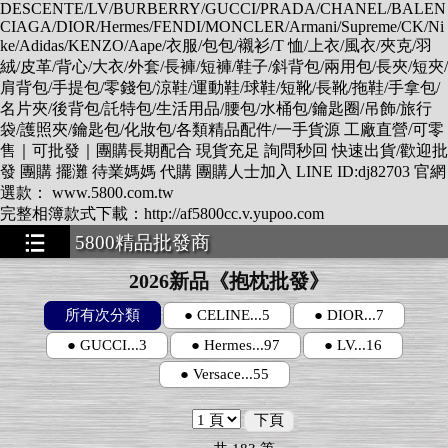
DESCENTE/LV/BURBERRY/GUCCI/PRADA/CHANEL/BALEN
CIAGA/DIOR/Hermes/FENDI/MONCLER/Armani/Supreme/CK/Ni
ke/Adidas/KENZO/Aape/衣服/包包/襯衫/T 恤/上衣/風衣/夾克/羽
絨/皮革/背心/大衣/外套/長褲/短褲/鞋子/斜背包/兩用包/長夾/短夾/
肩背包/手提包/零錢包/涼鞋/運動鞋/球鞋/短靴/長靴/拖鞋/手拿包/
名片夾/後背包/託特包/生活用品/腰包/水桶包/鑰匙圈/吊飾/旅行
袋/護照夾/鑰匙包/化妝包/各類精品配件/一手貨源 工廠直營/可零
售｜可批發｜團購長期配合 現貨充足 詢問秒回 快速出貨/歡迎批
發 團購 擺灘 待業媽媽 代購 團購人士加入 LINE ID:dj82703 官網
選款： www.5800.com.tw
完整相簿款式下載：http://af5800cc.v.yupoo.com
5800精品批發商
★★★★★★★
2026新品《抱枕批發》
所有次分類
● CELINE...5
● DIOR...7
● GUCCI...3
● Hermes...97
● LV...16
● Versace...55
下頁