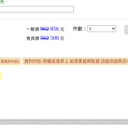
顏色：
962
856
件數
：
一般價
元
562
500
會員價
元
貨到付款-黑貓送達府上 如需要超商取貨 請提供超商店名
可選貨到付款)