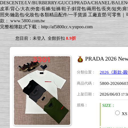
DESCENTE/LV/BURBERRY/GUCCI/PRADA/CHANEL/BALENCI
皮革/背心/大衣/外套/長褲/短褲/鞋子/斜背包/兩用包/長夾/短夾/
照夾/鑰匙包/化妝包/各類精品配件/一手貨源 工廠直營/可零售｜可批發
款： www.5800.com.tw
完整相簿款式下載：http://af5800cc.v.yupoo.com
您目前：
未登入
全館折扣
8.9折
PRADA 2026 New U
分類位置
：
2026《新款-
商品代碼
：
5800-2026060
上架日期
：
2026/06/03
17:5
規格
：
SIZE：
XS