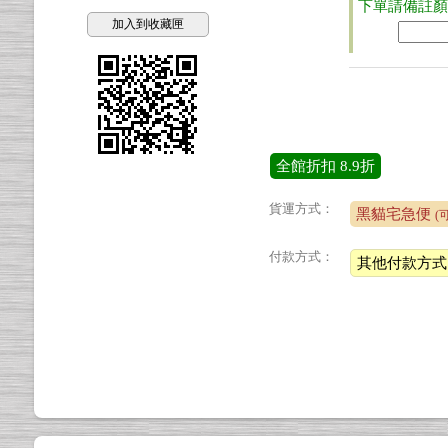
下單請備註
加入到收藏匣
全館折扣
8.9折
貨運方式：
黑貓宅急便
(
付款方式：
其他付款方式