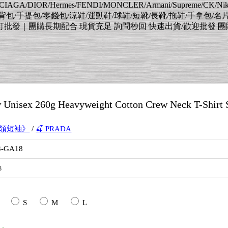
AGA/DIOR/Hermes/FENDI/MONCLER/Armani/Supreme/CK/
肩背包/手提包/零錢包/涼鞋/運動鞋/球鞋/短靴/長靴/拖鞋/手拿包/名
｜團購長期配合 現貨充足 詢問秒回 快速出貨/歡迎批發 團購 擺灘 待
nisex 260g Heavyweight Cotton Crew Neck T-Shirt 
圓領短袖》
/
🍒 PRADA
3-GA18
8
S
M
L