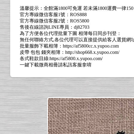
溫馨提示：全館滿1800可免運 若未滿1800運費一律15
官方專線微信客服1號：ROS888
官方專線微信客服2號：ROS5800
售後在線諮詢LINE專員：dj82703
為了方便各位代理批量下圖 相簿每日同步刊登：
無任何聯絡方式,各位代理可以直接提供給客人選貨網址: https://l
批量服飾下載相簿：https://af5800cc.x.yupoo.com
皮帶 包包 錢夾相簿：http://shop668.x.yupoo.com/
各式鞋款目綠:https://af5800.x.yupoo.com/
一鍵下載微商相冊請私訊客服拿唷