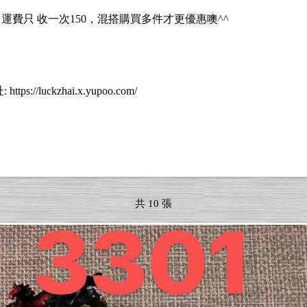
0 運費只 收一次150，混搭購買多件才更優惠噢^^
uckzhai.x.yupoo.com/
共 10 張