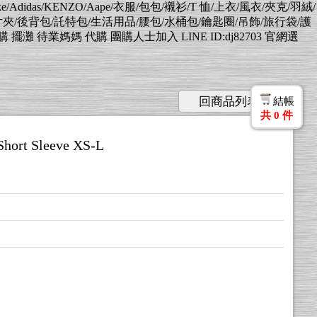
Nike/Adidas/KENZO/Aape/衣服/包包/襯衫/T 恤/上衣/風衣/夾克/羽絨/
片夾/後背包/託特包/生活用品/腰包/水桶包/鑰匙圈/吊飾/旅行袋/護
業媽媽 代購 團購人士加入 LINE ID:dj82703 官網選
回商品列表
結帳
共
0
件
Short Sleeve XS-L