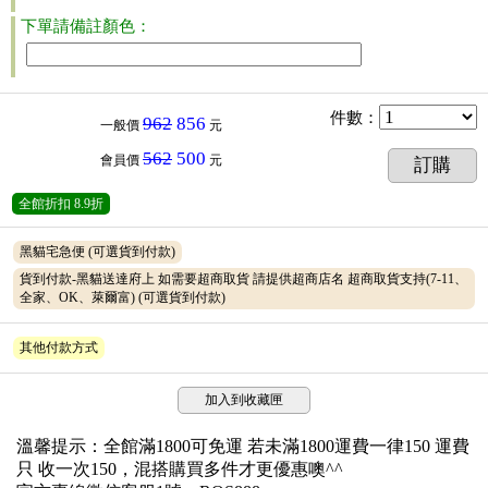
下單請備註顏色：
件數
：
962
856
一般價
元
562
500
會員價
元
訂購
全館折扣
8.9折
黑貓宅急便
(可選貨到付款)
貨到付款-黑貓送達府上 如需要超商取貨 請提供超商店名 超商取貨支持(7-11、
全家、OK、萊爾富)
(可選貨到付款)
其他付款方式
加入到收藏匣
溫馨提示：全館滿1800可免運 若未滿1800運費一律150 運費
只 收一次150，混搭購買多件才更優惠噢^^