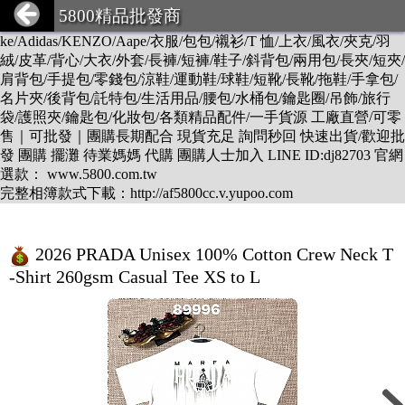
DESCENTE/LV/BURBERRY/GUCCI/PRADA/CHANEL/BALEN
5800精品批發商
CIAGA/DIOR/Hermes/FENDI/MONCLER/Armani/Supreme/CK/Ni
ke/Adidas/KENZO/Aape/衣服/包包/襯衫/T 恤/上衣/風衣/夾克/羽
絨/皮革/背心/大衣/外套/長褲/短褲/鞋子/斜背包/兩用包/長夾/短夾/
肩背包/手提包/零錢包/涼鞋/運動鞋/球鞋/短靴/長靴/拖鞋/手拿包/
名片夾/後背包/託特包/生活用品/腰包/水桶包/鑰匙圈/吊飾/旅行
袋/護照夾/鑰匙包/化妝包/各類精品配件/一手貨源 工廠直營/可零
售｜可批發｜團購長期配合 現貨充足 詢問秒回 快速出貨/歡迎批
發 團購 擺灘 待業媽媽 代購 團購人士加入 LINE ID:dj82703 官網
選款： www.5800.com.tw
完整相簿款式下載：http://af5800cc.v.yupoo.com
2026 PRADA Unisex 100% Cotton Crew Neck T
-Shirt 260gsm Casual Tee XS to L