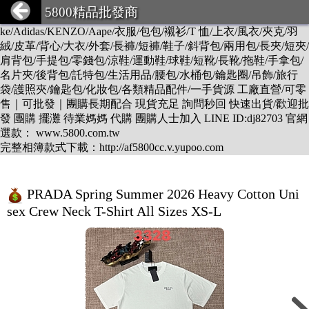
DESCENTE/LV/BURBERRY/GUCCI/PRADA/CHANEL/BALEN
5800精品批發商
CIAGA/DIOR/Hermes/FENDI/MONCLER/Armani/Supreme/CK/Ni
ke/Adidas/KENZO/Aape/衣服/包包/襯衫/T 恤/上衣/風衣/夾克/羽
絨/皮革/背心/大衣/外套/長褲/短褲/鞋子/斜背包/兩用包/長夾/短夾/
肩背包/手提包/零錢包/涼鞋/運動鞋/球鞋/短靴/長靴/拖鞋/手拿包/
名片夾/後背包/託特包/生活用品/腰包/水桶包/鑰匙圈/吊飾/旅行
袋/護照夾/鑰匙包/化妝包/各類精品配件/一手貨源 工廠直營/可零
售｜可批發｜團購長期配合 現貨充足 詢問秒回 快速出貨/歡迎批
發 團購 擺灘 待業媽媽 代購 團購人士加入 LINE ID:dj82703 官網
選款： www.5800.com.tw
完整相簿款式下載：http://af5800cc.v.yupoo.com
PRADA Spring Summer 2026 Heavy Cotton Uni
sex Crew Neck T-Shirt All Sizes XS-L