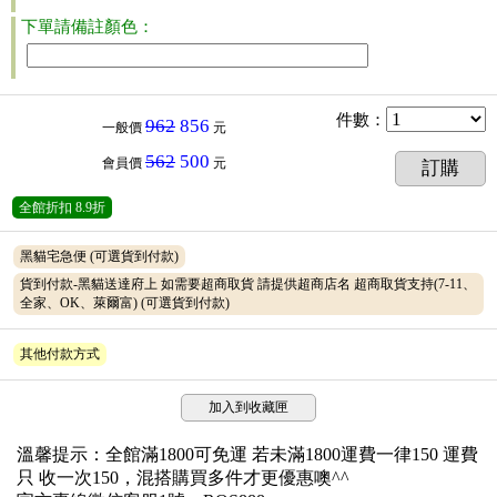
下單請備註顏色：
件數
：
962
856
一般價
元
562
500
會員價
元
訂購
全館折扣
8.9折
黑貓宅急便
(可選貨到付款)
貨到付款-黑貓送達府上 如需要超商取貨 請提供超商店名 超商取貨支持(7-11、
全家、OK、萊爾富)
(可選貨到付款)
其他付款方式
加入到收藏匣
溫馨提示：全館滿1800可免運 若未滿1800運費一律150 運費
只 收一次150，混搭購買多件才更優惠噢^^