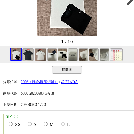
1 / 10
展開圖
分類位置
：
2026《新款-圓領短袖》
/
🍒 PRADA
商品代碼
：5800-20260603-GA18
上架日期
：2026/06/03
17:58
SIZE：
XS
S
M
L