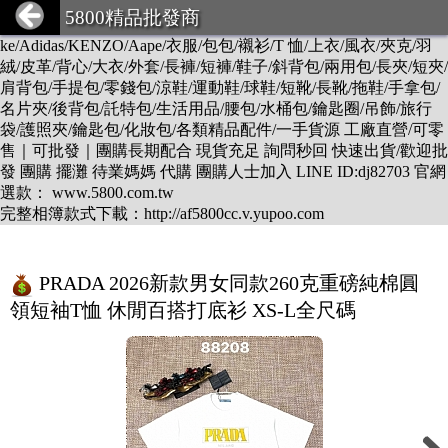
DESCENTE/LV/BURBERRY/GUCCI/PRADA/CHANEL/BALEN
5800精品批發商
CIAGA/DIOR/Hermes/FENDI/MONCLER/Armani/Supreme/CK/Ni
ke/Adidas/KENZO/Aape/衣服/包包/襯衫/T 恤/上衣/風衣/夾克/羽
絨/皮革/背心/大衣/外套/長褲/短褲/鞋子/斜背包/兩用包/長夾/短夾/
肩背包/手提包/零錢包/涼鞋/運動鞋/球鞋/短靴/長靴/拖鞋/手拿包/
名片夾/後背包/託特包/生活用品/腰包/水桶包/鑰匙圈/吊飾/旅行
袋/護照夾/鑰匙包/化妝包/各類精品配件/一手貨源 工廠直營/可零
售｜可批發｜團購長期配合 現貨充足 詢問秒回 快速出貨/歡迎批
發 團購 擺灘 待業媽媽 代購 團購人士加入 LINE ID:dj82703 官網
選款： www.5800.com.tw
完整相簿款式下載：http://af5800cc.v.yupoo.com
PRADA 2026新款男女同款260克重磅純棉圓
領短袖T恤 休閒百搭打底衫 XS-L全尺碼