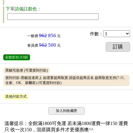
下單請備註顏色：
件數
：
962
856
一般價
元
562
500
會員價
元
訂購
全館折扣
8.9折
黑貓宅急便
(可選貨到付款)
貨到付款-黑貓送達府上 如需要超商取貨 請提供超商店名 超商取貨支持(7-11、
全家、OK、萊爾富)
(可選貨到付款)
其他付款方式
加入到收藏匣
溫馨提示：全館滿1800可免運 若未滿1800運費一律150 運費
只 收一次150，混搭購買多件才更優惠噢^^