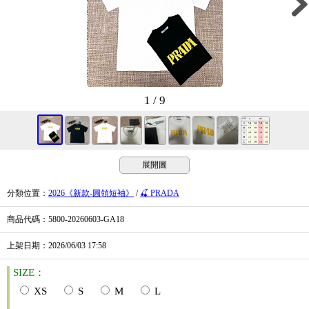
1 / 9
展開圖
分類位置
：
2026《新款-圓領短袖》
/
🍒 PRADA
商品代碼
：5800-20260603-GA18
上架日期
：2026/06/03
17:58
SIZE：
XS
S
M
L