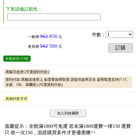
下單請備註顏色：
件數
：
962
856
一般價
元
562
500
會員價
元
訂購
全館折扣
8.9折
黑貓宅急便
(可選貨到付款)
貨到付款-黑貓送達府上 如需要超商取貨 請提供超商店名 超商取貨支持(7-11、
全家、OK、萊爾富)
(可選貨到付款)
其他付款方式
加入到收藏匣
溫馨提示：全館滿1800可免運 若未滿1800運費一律150 運費
只 收一次150，混搭購買多件才更優惠噢^^