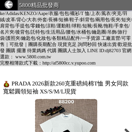
DESCENTE/LV/BURBERRY/GUCCI/PRADA/CHANEL/BALEN
5800精品批發商
CIAGA/DIOR/Hermes/FENDI/MONCLER/Armani/Supreme/CK/Ni
ke/Adidas/KENZO/Aape/衣服/包包/襯衫/T 恤/上衣/風衣/夾克/羽
絨/皮革/背心/大衣/外套/長褲/短褲/鞋子/斜背包/兩用包/長夾/短夾/
肩背包/手提包/零錢包/涼鞋/運動鞋/球鞋/短靴/長靴/拖鞋/手拿包/
名片夾/後背包/託特包/生活用品/腰包/水桶包/鑰匙圈/吊飾/旅行
袋/護照夾/鑰匙包/化妝包/各類精品配件/一手貨源 工廠直營/可零
售｜可批發｜團購長期配合 現貨充足 詢問秒回 快速出貨/歡迎批
發 團購 擺灘 待業媽媽 代購 團購人士加入 LINE ID:dj82703 官網
選款： www.5800.com.tw
完整相簿款式下載：http://af5800cc.v.yupoo.com
PRADA 2026新款260克重磅純棉T恤 男女同款
寬鬆圓領短袖 XS/S/M/L現貨