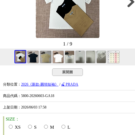
1 / 9
展開圖
分類位置
：
2026《新款-圓領短袖》
/
🍒 PRADA
商品代碼
：5800-20260603-GA18
上架日期
：2026/06/03
17:58
SIZE：
XS
S
M
L