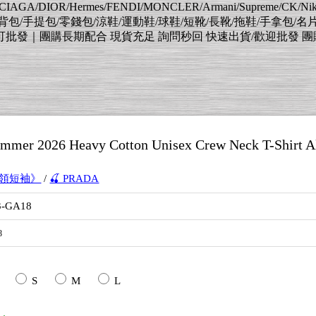
AGA/DIOR/Hermes/FENDI/MONCLER/Armani/Supreme/CK/
肩背包/手提包/零錢包/涼鞋/運動鞋/球鞋/短靴/長靴/拖鞋/手拿包/名
｜團購長期配合 現貨充足 詢問秒回 快速出貨/歡迎批發 團購 擺灘 待
mer 2026 Heavy Cotton Unisex Crew Neck T-Shirt Al
圓領短袖》
/
🍒 PRADA
3-GA18
8
S
M
L