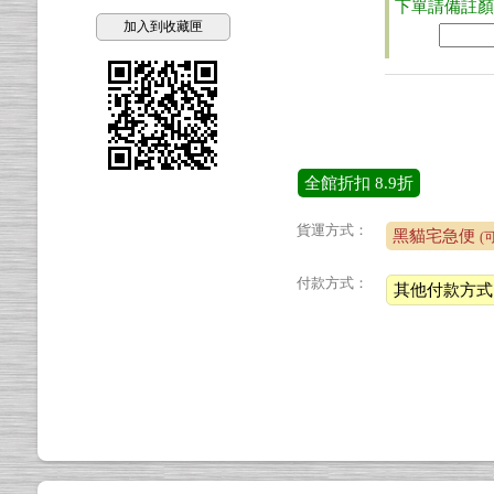
下單請備註
加入到收藏匣
全館折扣
8.9折
貨運方式：
黑貓宅急便
(
付款方式：
其他付款方式