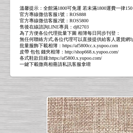
溫馨提示：全館滿1800可免運 若未滿1800運費一律15
官方專線微信客服1號：ROS888
官方專線微信客服2號：ROS5800
售後在線諮詢LINE專員：dj82703
為了方便各位代理批量下圖 相簿每日同步刊登：
無任何聯絡方式,各位代理可以直接提供給客人選貨網址: https://l
批量服飾下載相簿：https://af5800cc.x.yupoo.com
皮帶 包包 錢夾相簿：http://shop668.x.yupoo.com/
各式鞋款目綠:https://af5800.x.yupoo.com/
一鍵下載微商相冊請私訊客服拿唷