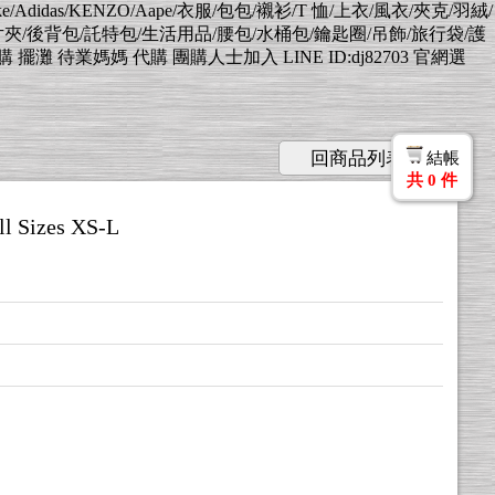
Nike/Adidas/KENZO/Aape/衣服/包包/襯衫/T 恤/上衣/風衣/夾克/羽絨/
片夾/後背包/託特包/生活用品/腰包/水桶包/鑰匙圈/吊飾/旅行袋/護
業媽媽 代購 團購人士加入 LINE ID:dj82703 官網選
回商品列表
結帳
共
0
件
l Sizes XS-L