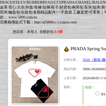
DESCENTE/LV/BURBERRY/GUCCI/PRADA/CHANEL/BALENCI
皮革/背心/大衣/外套/長褲/短褲/鞋子/斜背包/兩用包/長夾/短夾/
照夾/鑰匙包/化妝包/各類精品配件/一手貨源 工廠直營/可零售｜可批發
款： www.5800.com.tw
完整相簿款式下載：http://af5800cc.v.yupoo.com
您目前：
未登入
全館折扣
8.9折
PRADA Spring Sum
分類位置
：
2026《新款-
商品代碼
：
5800-2026060
上架日期
：
2026/06/03
17:5
規格
：
SIZE：
XS