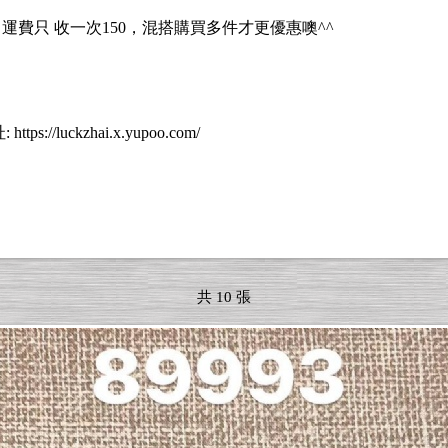
0 運費只 收一次150，混搭購買多件才更優惠噢^^
uckzhai.x.yupoo.com/
共 10 張