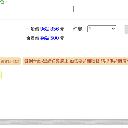
顏色：
962
856
件數
：
一般價
元
562
500
會員價
元
貨到付款-黑貓送達府上 如需要超商取貨 請提供超商店名
可選貨到付款)