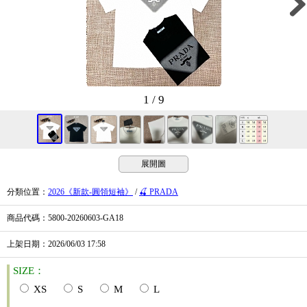
1 / 9
展開圖
分類位置
：
2026《新款-圓領短袖》
/
🍒 PRADA
商品代碼
：5800-20260603-GA18
上架日期
：2026/06/03
17:58
SIZE：
XS
S
M
L