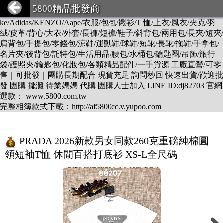
DESCENTE/LV/BURBERRY/GUCCI/PRADA/CHANEL/BALEN
5800精品批發商
CIAGA/DIOR/Hermes/FENDI/MONCLER/Armani/Supreme/CK/Ni
ke/Adidas/KENZO/Aape/衣服/包包/襯衫/T 恤/上衣/風衣/夾克/羽
絨/皮革/背心/大衣/外套/長褲/短褲/鞋子/斜背包/兩用包/長夾/短夾/
肩背包/手提包/零錢包/涼鞋/運動鞋/球鞋/短靴/長靴/拖鞋/手拿包/
名片夾/後背包/託特包/生活用品/腰包/水桶包/鑰匙圈/吊飾/旅行
袋/護照夾/鑰匙包/化妝包/各類精品配件/一手貨源 工廠直營/可零
售｜可批發｜團購長期配合 現貨充足 詢問秒回 快速出貨/歡迎批
發 團購 擺灘 待業媽媽 代購 團購人士加入 LINE ID:dj82703 官網
選款： www.5800.com.tw
完整相簿款式下載：http://af5800cc.v.yupoo.com
PRADA 2026新款男女同款260克重磅純棉圓
領短袖T恤 休閒百搭打底衫 XS-L全尺碼