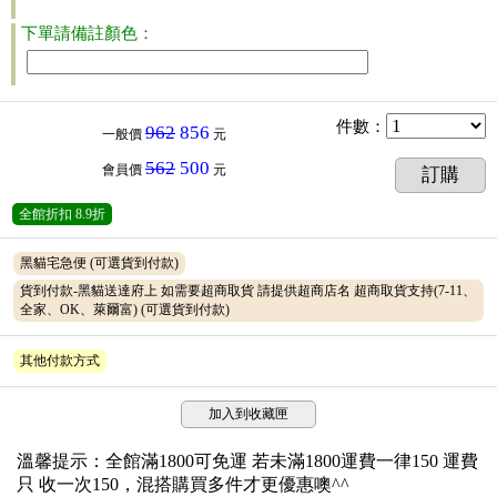
下單請備註顏色：
件數
：
962
856
一般價
元
562
500
會員價
元
訂購
全館折扣
8.9折
黑貓宅急便
(可選貨到付款)
貨到付款-黑貓送達府上 如需要超商取貨 請提供超商店名 超商取貨支持(7-11、
全家、OK、萊爾富)
(可選貨到付款)
其他付款方式
加入到收藏匣
溫馨提示：全館滿1800可免運 若未滿1800運費一律150 運費
只 收一次150，混搭購買多件才更優惠噢^^