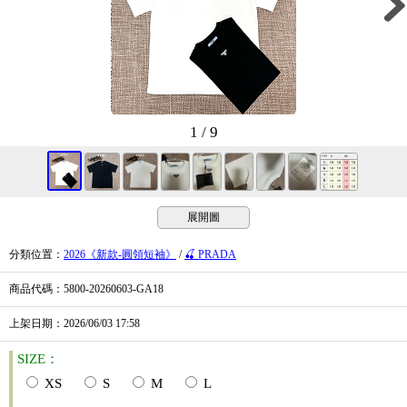
1 / 9
展開圖
分類位置
：
2026《新款-圓領短袖》
/
🍒 PRADA
商品代碼
：5800-20260603-GA18
上架日期
：2026/06/03
17:58
SIZE：
XS
S
M
L