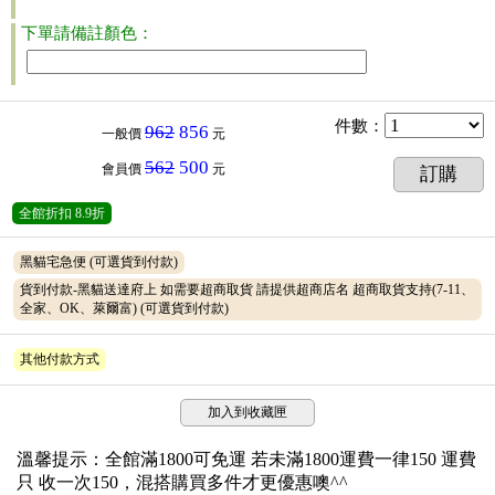
下單請備註顏色：
件數
：
962
856
一般價
元
562
500
會員價
元
訂購
全館折扣
8.9折
黑貓宅急便
(可選貨到付款)
貨到付款-黑貓送達府上 如需要超商取貨 請提供超商店名 超商取貨支持(7-11、
全家、OK、萊爾富)
(可選貨到付款)
其他付款方式
加入到收藏匣
溫馨提示：全館滿1800可免運 若未滿1800運費一律150 運費
只 收一次150，混搭購買多件才更優惠噢^^