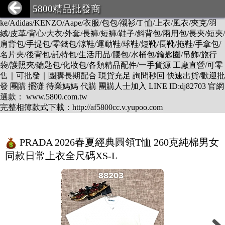
DESCENTE/LV/BURBERRY/GUCCI/PRADA/CHANEL/BALEN
5800精品批發商
CIAGA/DIOR/Hermes/FENDI/MONCLER/Armani/Supreme/CK/Ni
ke/Adidas/KENZO/Aape/衣服/包包/襯衫/T 恤/上衣/風衣/夾克/羽
絨/皮革/背心/大衣/外套/長褲/短褲/鞋子/斜背包/兩用包/長夾/短夾/
肩背包/手提包/零錢包/涼鞋/運動鞋/球鞋/短靴/長靴/拖鞋/手拿包/
名片夾/後背包/託特包/生活用品/腰包/水桶包/鑰匙圈/吊飾/旅行
袋/護照夾/鑰匙包/化妝包/各類精品配件/一手貨源 工廠直營/可零
售｜可批發｜團購長期配合 現貨充足 詢問秒回 快速出貨/歡迎批
發 團購 擺灘 待業媽媽 代購 團購人士加入 LINE ID:dj82703 官網
選款： www.5800.com.tw
完整相簿款式下載：http://af5800cc.v.yupoo.com
PRADA 2026春夏經典圓領T恤 260克純棉男女
同款日常上衣全尺碼XS-L