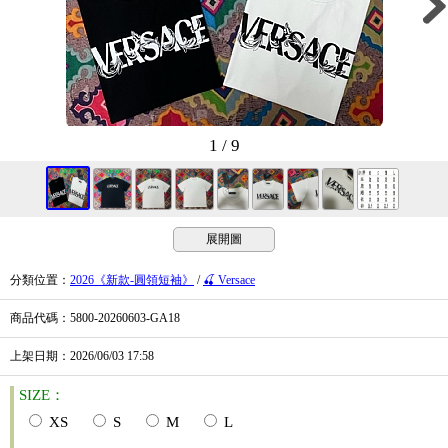
1 / 9
展開圖
分類位置
：
2026《新款-圓領短袖》
/
🍒 Versace
商品代碼
：5800-20260603-GA18
上架日期
：2026/06/03
17:58
SIZE：
XS
S
M
L