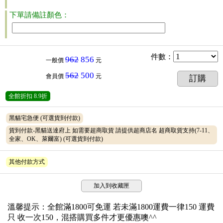
下單請備註顏色：
件數
：
962
856
一般價
元
562
500
會員價
元
訂購
全館折扣
8.9折
黑貓宅急便
(可選貨到付款)
貨到付款-黑貓送達府上 如需要超商取貨 請提供超商店名 超商取貨支持(7-11、
全家、OK、萊爾富)
(可選貨到付款)
其他付款方式
加入到收藏匣
溫馨提示：全館滿1800可免運 若未滿1800運費一律150 運費
只 收一次150，混搭購買多件才更優惠噢^^