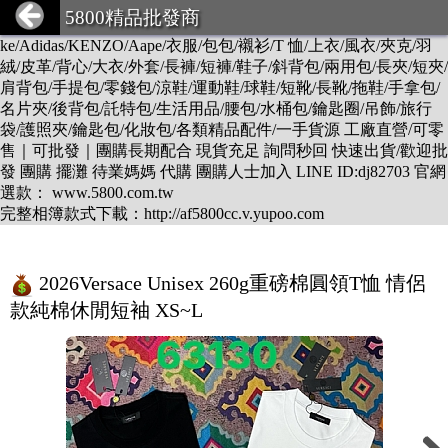
DESCENTE/LV/BURBERRY/GUCCI/PRADA/CHANEL/BALEN
5800精品批發商
CIAGA/DIOR/Hermes/FENDI/MONCLER/Armani/Supreme/CK/Ni
ke/Adidas/KENZO/Aape/衣服/包包/襯衫/T 恤/上衣/風衣/夾克/羽
絨/皮革/背心/大衣/外套/長褲/短褲/鞋子/斜背包/兩用包/長夾/短夾/
肩背包/手提包/零錢包/涼鞋/運動鞋/球鞋/短靴/長靴/拖鞋/手拿包/
名片夾/後背包/託特包/生活用品/腰包/水桶包/鑰匙圈/吊飾/旅行
袋/護照夾/鑰匙包/化妝包/各類精品配件/一手貨源 工廠直營/可零
售｜可批發｜團購長期配合 現貨充足 詢問秒回 快速出貨/歡迎批
發 團購 擺灘 待業媽媽 代購 團購人士加入 LINE ID:dj82703 官網
選款： www.5800.com.tw
完整相簿款式下載：http://af5800cc.v.yupoo.com
2026Versace Unisex 260g重磅棉圓領T恤 情侶
款純棉休閒短袖 XS~L