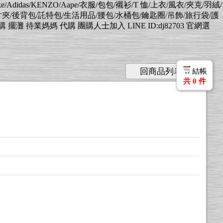
Nike/Adidas/KENZO/Aape/衣服/包包/襯衫/T 恤/上衣/風衣/夾克/羽絨/
片夾/後背包/託特包/生活用品/腰包/水桶包/鑰匙圈/吊飾/旅行袋/護
業媽媽 代購 團購人士加入 LINE ID:dj82703 官網選
回商品列表
結帳
共
0
件