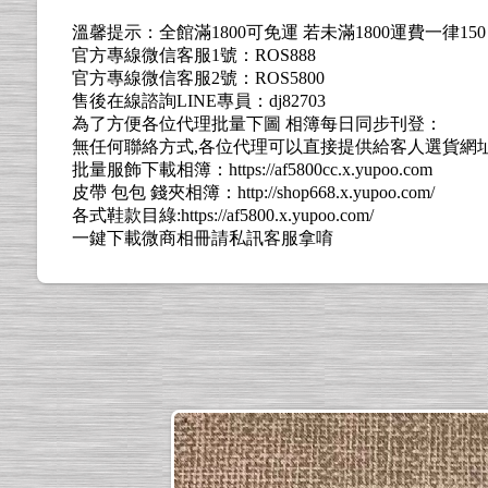
溫馨提示：全館滿1800可免運 若未滿1800運費一律15
官方專線微信客服1號：ROS888
官方專線微信客服2號：ROS5800
售後在線諮詢LINE專員：dj82703
為了方便各位代理批量下圖 相簿每日同步刊登：
無任何聯絡方式,各位代理可以直接提供給客人選貨網址: https://l
批量服飾下載相簿：https://af5800cc.x.yupoo.com
皮帶 包包 錢夾相簿：http://shop668.x.yupoo.com/
各式鞋款目綠:https://af5800.x.yupoo.com/
一鍵下載微商相冊請私訊客服拿唷