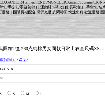
AGA/DIOR/Hermes/FENDI/MONCLER/Armani/Supreme/CK/
肩背包/手提包/零錢包/涼鞋/運動鞋/球鞋/短靴/長靴/拖鞋/手拿包/名
｜團購長期配合 現貨充足 詢問秒回 快速出貨/歡迎批發 團購 擺灘 待
夏經典圓領T恤 260克純棉男女同款日常上衣全尺碼XS-L
-圓領短袖》
/
🍒 Y-3
03-GA18
:58
S
S
M
L