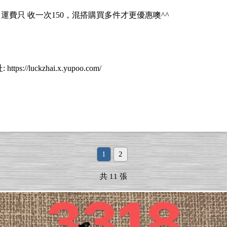
0 運費只 收一次150，混搭購買多件才更優惠噢^^
uckzhai.x.yupoo.com/
1
2
共 11 張