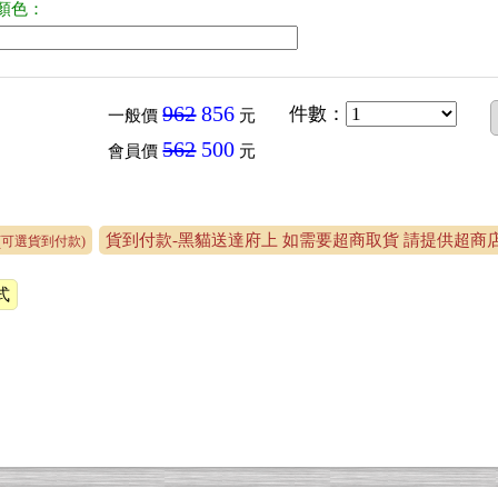
顏色：
962
856
件數
：
一般價
元
562
500
會員價
元
貨到付款-黑貓送達府上 如需要超商取貨 請提供超商店名
(可選貨到付款)
式