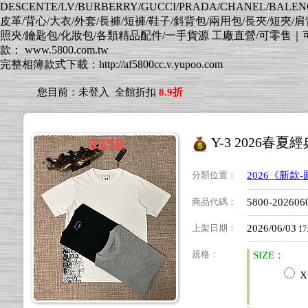
DESCENTE/LV/BURBERRY/GUCCI/PRADA/CHANEL/BALENCI
皮革/背心/大衣/外套/長褲/短褲/鞋子/斜背包/兩用包/長夾/短夾/
照夾/鑰匙包/化妝包/各類精品配件/一手貨源 工廠直營/可零售｜可批發
款： www.5800.com.tw
完整相簿款式下載：http://af5800cc.v.yupoo.com
您目前：
未登入
全館折扣
8.9折
Y-3 2026春
分類位置
：
2026《新款
商品代碼
：
5800-202606
上架日期
：
2026/06/03
17
規格
：
SIZE：
X