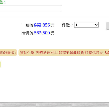
色：
962
856
件數
：
一般價
元
562
500
會員價
元
貨到付款-黑貓送達府上 如需要超商取貨 請提供超商店名 
可選貨到付款)