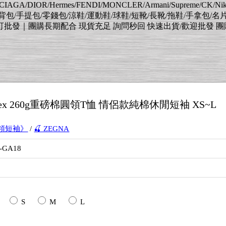
AGA/DIOR/Hermes/FENDI/MONCLER/Armani/Supreme/CK/
肩背包/手提包/零錢包/涼鞋/運動鞋/球鞋/短靴/長靴/拖鞋/手拿包/名
｜團購長期配合 現貨充足 詢問秒回 快速出貨/歡迎批發 團購 擺灘 待
nisex 260g重磅棉圓領T恤 情侶款純棉休閒短袖 XS~L
圓領短袖》
/
🍒 ZEGNA
3-GA18
8
S
M
L