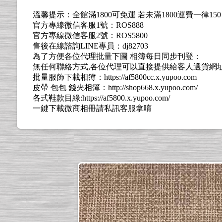
溫馨提示：全館滿1800可免運 若未滿1800運費一律15
官方專線微信客服1號：ROS888
官方專線微信客服2號：ROS5800
售後在線諮詢LINE專員：dj82703
為了方便各位代理批量下圖 相簿每日同步刊登：
無任何聯絡方式,各位代理可以直接提供給客人選貨網址: https://l
批量服飾下載相簿：https://af5800cc.x.yupoo.com
皮帶 包包 錢夾相簿：http://shop668.x.yupoo.com/
各式鞋款目綠:https://af5800.x.yupoo.com/
一鍵下載微商相冊請私訊客服拿唷