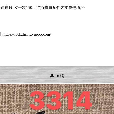
0 運費只 收一次150，混搭購買多件才更優惠噢^^
uckzhai.x.yupoo.com/
共 10 張