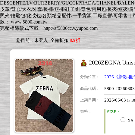
DESCENTE/LV/BURBERRY/GUCCI/PRADA/CHANEL/BALENCI
皮革/背心/大衣/外套/長褲/短褲/鞋子/斜背包/兩用包/長夾/短夾/
照夾/鑰匙包/化妝包/各類精品配件/一手貨源 工廠直營/可零售｜可批發
款： www.5800.com.tw
完整相簿款式下載：http://af5800cc.v.yupoo.com
您目前：
未登入
全館折扣
8.9折
2026ZEGNA U
分類位置
：
2026《新款-
商品代碼
：
5800-2026060
上架日期
：
2026/06/03
17:5
規格
：
SIZE：
XS