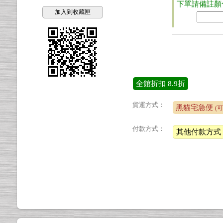
下單請備註顏
加入到收藏匣
全館折扣
8.9折
貨運方式：
黑貓宅急便
(
付款方式：
其他付款方式