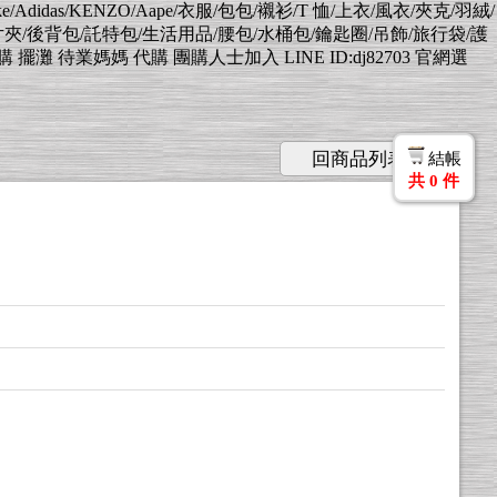
Nike/Adidas/KENZO/Aape/衣服/包包/襯衫/T 恤/上衣/風衣/夾克/羽絨/
片夾/後背包/託特包/生活用品/腰包/水桶包/鑰匙圈/吊飾/旅行袋/護
業媽媽 代購 團購人士加入 LINE ID:dj82703 官網選
回商品列表
結帳
共
0
件