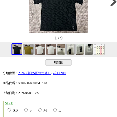
1 / 9
展開圖
分類位置
：
2026《新款-圓領短袖》
/
🍒 FENDI
商品代碼
：5800-20260603-GA18
上架日期
：2026/06/03
17:58
SIZE：
XS
S
M
L