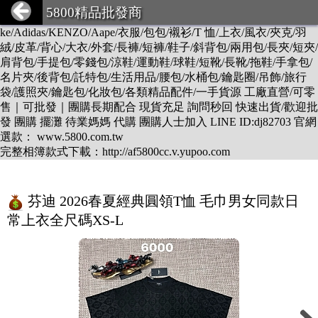
DESCENTE/LV/BURBERRY/GUCCI/PRADA/CHANEL/BALEN
5800精品批發商
CIAGA/DIOR/Hermes/FENDI/MONCLER/Armani/Supreme/CK/Ni
ke/Adidas/KENZO/Aape/衣服/包包/襯衫/T 恤/上衣/風衣/夾克/羽
絨/皮革/背心/大衣/外套/長褲/短褲/鞋子/斜背包/兩用包/長夾/短夾/
肩背包/手提包/零錢包/涼鞋/運動鞋/球鞋/短靴/長靴/拖鞋/手拿包/
名片夾/後背包/託特包/生活用品/腰包/水桶包/鑰匙圈/吊飾/旅行
袋/護照夾/鑰匙包/化妝包/各類精品配件/一手貨源 工廠直營/可零
售｜可批發｜團購長期配合 現貨充足 詢問秒回 快速出貨/歡迎批
發 團購 擺灘 待業媽媽 代購 團購人士加入 LINE ID:dj82703 官網
選款： www.5800.com.tw
完整相簿款式下載：http://af5800cc.v.yupoo.com
芬迪 2026春夏經典圓領T恤 毛巾男女同款日
常上衣全尺碼XS-L