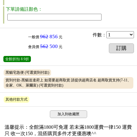
下單請備註顏色：
件數
：
962
856
一般價
元
562
500
會員價
元
訂購
全館折扣
8.9折
黑貓宅急便
(可選貨到付款)
貨到付款-黑貓送達府上 如需要超商取貨 請提供超商店名 超商取貨支持(7-11、
全家、OK、萊爾富)
(可選貨到付款)
其他付款方式
加入到收藏匣
溫馨提示：全館滿1800可免運 若未滿1800運費一律150 運費
只 收一次150，混搭購買多件才更優惠噢^^