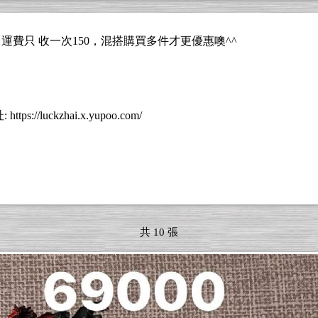
0 運費只 收一次150，混搭購買多件才更優惠噢^^
uckzhai.x.yupoo.com/
共 10 張