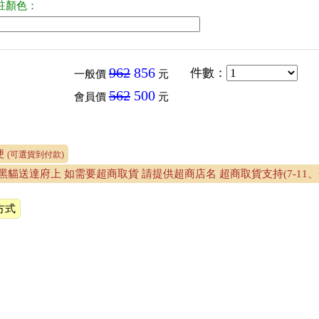
註顏色：
962
856
件數
：
一般價
元
562
500
會員價
元
便
(可選貨到付款)
黑貓送達府上 如需要超商取貨 請提供超商店名 超商取貨支持(7-11
方式