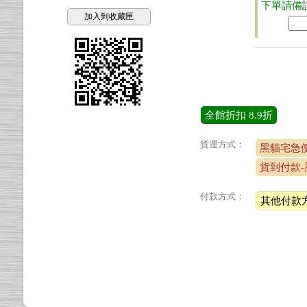
下單請備
加入到收藏匣
全館折扣
8.9折
貨運方式：
黑貓宅急
貨到付款-
付款方式：
其他付款