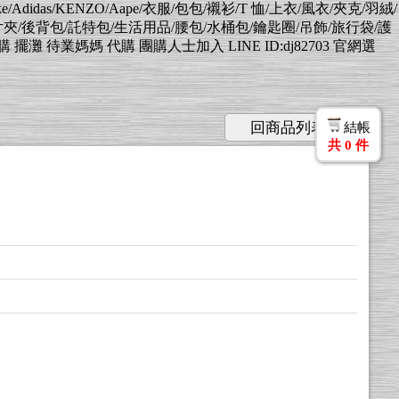
Nike/Adidas/KENZO/Aape/衣服/包包/襯衫/T 恤/上衣/風衣/夾克/羽絨/
片夾/後背包/託特包/生活用品/腰包/水桶包/鑰匙圈/吊飾/旅行袋/護
業媽媽 代購 團購人士加入 LINE ID:dj82703 官網選
回商品列表
結帳
共
0
件