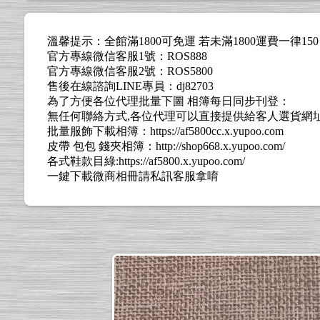
溫馨提示：全館滿1800可免運 若未滿1800運費一律15
官方專線微信客服1號：ROS888
官方專線微信客服2號：ROS5800
售後在線諮詢LINE專員：dj82703
為了方便各位代理批量下圖 相簿每日同步刊登：
無任何聯絡方式,各位代理可以直接提供給客人選貨網址: https://l
批量服飾下載相簿：https://af5800cc.x.yupoo.com
皮帶 包包 錢夾相簿：http://shop668.x.yupoo.com/
各式鞋款目綠:https://af5800.x.yupoo.com/
一鍵下載微商相冊請私訊客服拿唷