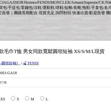
AGA/DIOR/Hermes/FENDI/MONCLER/Armani/Supreme/CK/
肩背包/手提包/零錢包/涼鞋/運動鞋/球鞋/短靴/長靴/拖鞋/手拿包/名
｜團購長期配合 現貨充足 詢問秒回 快速出貨/歡迎批發 團購 擺灘 待
26新款毛巾T恤 男女同款寬鬆圓領短袖 XS/S/M/L現貨
款-圓領短袖》
/
🍒 FENDI
0603-GA18
17:58
XS
S
M
L