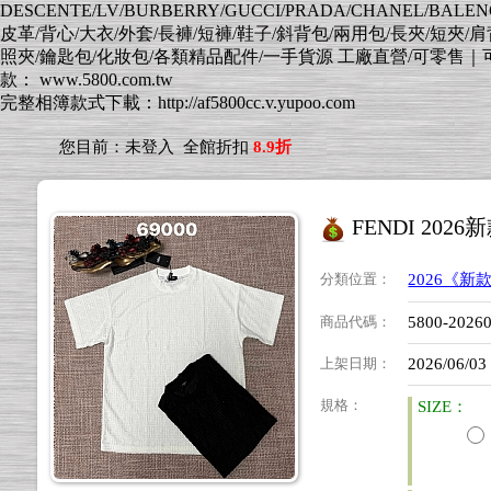
DESCENTE/LV/BURBERRY/GUCCI/PRADA/CHANEL/BALENCI
皮革/背心/大衣/外套/長褲/短褲/鞋子/斜背包/兩用包/長夾/短夾/
照夾/鑰匙包/化妝包/各類精品配件/一手貨源 工廠直營/可零售｜可批發
款： www.5800.com.tw
完整相簿款式下載：http://af5800cc.v.yupoo.com
您目前：
未登入
全館折扣
8.9折
FENDI 20
分類位置
：
2026《新
商品代碼
：
5800-2026
上架日期
：
2026/06/03
規格
：
SIZE：