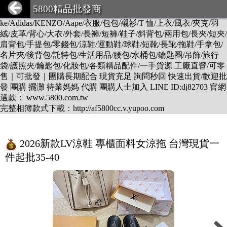
DESCENTE/LV/BURBERRY/GUCCI/PRADA/CHANEL/BALEN
5800精品批發商
CIAGA/DIOR/Hermes/FENDI/MONCLER/Armani/Supreme/CK/Ni
ke/Adidas/KENZO/Aape/衣服/包包/襯衫/T 恤/上衣/風衣/夾克/羽
絨/皮革/背心/大衣/外套/長褲/短褲/鞋子/斜背包/兩用包/長夾/短夾/
肩背包/手提包/零錢包/涼鞋/運動鞋/球鞋/短靴/長靴/拖鞋/手拿包/
名片夾/後背包/託特包/生活用品/腰包/水桶包/鑰匙圈/吊飾/旅行
袋/護照夾/鑰匙包/化妝包/各類精品配件/一手貨源 工廠直營/可零
售｜可批發｜團購長期配合 現貨充足 詢問秒回 快速出貨/歡迎批
發 團購 擺灘 待業媽媽 代購 團購人士加入 LINE ID:dj82703 官網
選款： www.5800.com.tw
完整相簿款式下載：http://af5800cc.v.yupoo.com
2026新款LV涼鞋 專櫃面料女涼拖 台灣現貨一
件起批35-40