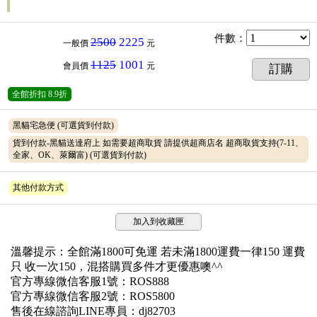
件數
：
2500
2225
一般價
元
1125
1001
會員價
元
訂購
全館折扣
8.9折
黑貓宅急便
(可選貨到付款)
貨到付款-黑貓送達府上 如需要超商取貨 請提供超商店名 超商取貨支持(7-11、
全家、OK、萊爾富)
(可選貨到付款)
其他付款方式
加入到收藏匣
溫馨提示：全館滿1800可免運 若未滿1800運費一律150 運費
只 收一次150，混搭購買多件才更優惠噢^^
官方專線微信客服1號：ROS888
官方專線微信客服2號：ROS5800
售後在線諮詢LINE專員：dj82703