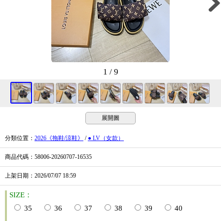
1 / 9
展開圖
分類位置
：
2026《拖鞋/涼鞋》
/
● LV（女款）
商品代碼
：58006-20260707-16535
上架日期
：2026/07/07
18:59
SIZE：
35
36
37
38
39
40