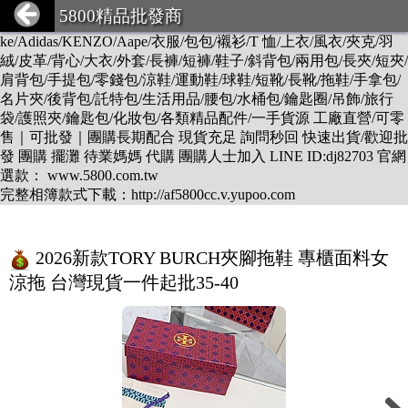
DESCENTE/LV/BURBERRY/GUCCI/PRADA/CHANEL/BALEN
5800精品批發商
CIAGA/DIOR/Hermes/FENDI/MONCLER/Armani/Supreme/CK/Ni
ke/Adidas/KENZO/Aape/衣服/包包/襯衫/T 恤/上衣/風衣/夾克/羽
絨/皮革/背心/大衣/外套/長褲/短褲/鞋子/斜背包/兩用包/長夾/短夾/
肩背包/手提包/零錢包/涼鞋/運動鞋/球鞋/短靴/長靴/拖鞋/手拿包/
名片夾/後背包/託特包/生活用品/腰包/水桶包/鑰匙圈/吊飾/旅行
袋/護照夾/鑰匙包/化妝包/各類精品配件/一手貨源 工廠直營/可零
售｜可批發｜團購長期配合 現貨充足 詢問秒回 快速出貨/歡迎批
發 團購 擺灘 待業媽媽 代購 團購人士加入 LINE ID:dj82703 官網
選款： www.5800.com.tw
完整相簿款式下載：http://af5800cc.v.yupoo.com
2026新款TORY BURCH夾腳拖鞋 專櫃面料女
涼拖 台灣現貨一件起批35-40