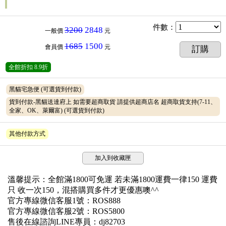
件數
：
3200
2848
一般價
元
1685
1500
會員價
元
訂購
全館折扣
8.9折
黑貓宅急便
(可選貨到付款)
貨到付款-黑貓送達府上 如需要超商取貨 請提供超商店名 超商取貨支持(7-11、
全家、OK、萊爾富)
(可選貨到付款)
其他付款方式
加入到收藏匣
溫馨提示：全館滿1800可免運 若未滿1800運費一律150 運費
只 收一次150，混搭購買多件才更優惠噢^^
官方專線微信客服1號：ROS888
官方專線微信客服2號：ROS5800
售後在線諮詢LINE專員：dj82703