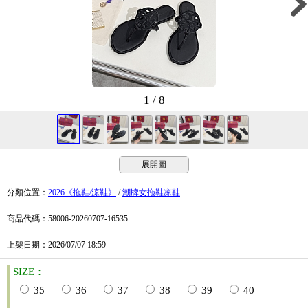
1 / 8
展開圖
分類位置
：
2026《拖鞋/涼鞋》
/
潮牌女拖鞋凉鞋
商品代碼
：58006-20260707-16535
上架日期
：2026/07/07
18:59
SIZE：
35
36
37
38
39
40