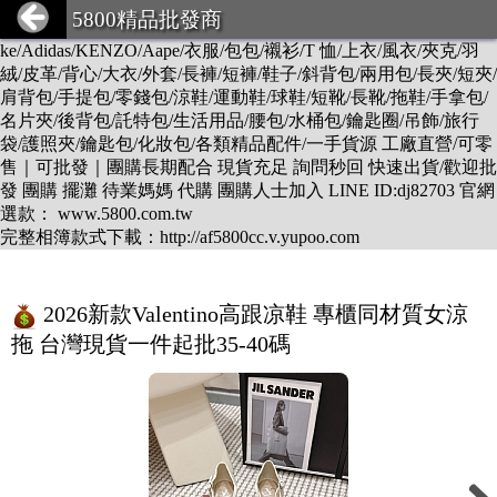
DESCENTE/LV/BURBERRY/GUCCI/PRADA/CHANEL/BALEN
5800精品批發商
CIAGA/DIOR/Hermes/FENDI/MONCLER/Armani/Supreme/CK/Ni
ke/Adidas/KENZO/Aape/衣服/包包/襯衫/T 恤/上衣/風衣/夾克/羽
絨/皮革/背心/大衣/外套/長褲/短褲/鞋子/斜背包/兩用包/長夾/短夾/
肩背包/手提包/零錢包/涼鞋/運動鞋/球鞋/短靴/長靴/拖鞋/手拿包/
名片夾/後背包/託特包/生活用品/腰包/水桶包/鑰匙圈/吊飾/旅行
袋/護照夾/鑰匙包/化妝包/各類精品配件/一手貨源 工廠直營/可零
售｜可批發｜團購長期配合 現貨充足 詢問秒回 快速出貨/歡迎批
發 團購 擺灘 待業媽媽 代購 團購人士加入 LINE ID:dj82703 官網
選款： www.5800.com.tw
完整相簿款式下載：http://af5800cc.v.yupoo.com
2026新款Valentino高跟凉鞋 專櫃同材質女涼
拖 台灣現貨一件起批35-40碼