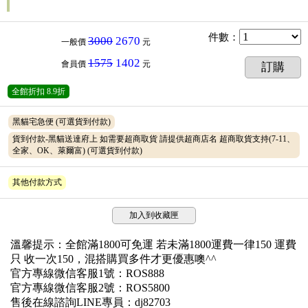
件數
：
3000
2670
一般價
元
1575
1402
會員價
元
訂購
全館折扣
8.9折
黑貓宅急便
(可選貨到付款)
貨到付款-黑貓送達府上 如需要超商取貨 請提供超商店名 超商取貨支持(7-11、
全家、OK、萊爾富)
(可選貨到付款)
其他付款方式
加入到收藏匣
溫馨提示：全館滿1800可免運 若未滿1800運費一律150 運費
只 收一次150，混搭購買多件才更優惠噢^^
官方專線微信客服1號：ROS888
官方專線微信客服2號：ROS5800
售後在線諮詢LINE專員：dj82703