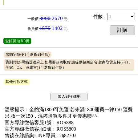
件數
：
3000
2670
一般價
元
1575
1402
會員價
元
訂購
全館折扣
8.9折
黑貓宅急便
(可選貨到付款)
貨到付款-黑貓送達府上 如需要超商取貨 請提供超商店名 超商取貨支持(7-11、
全家、OK、萊爾富)
(可選貨到付款)
其他付款方式
加入到收藏匣
溫馨提示：全館滿1800可免運 若未滿1800運費一律150 運費
只 收一次150，混搭購買多件才更優惠噢^^
官方專線微信客服1號：ROS888
官方專線微信客服2號：ROS5800
售後在線諮詢LINE專員：dj82703