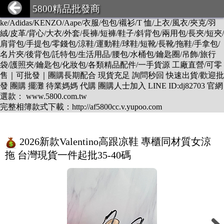
DESCENTE/LV/BURBERRY/GUCCI/PRADA/CHANEL/BALEN
5800精品批發商
CIAGA/DIOR/Hermes/FENDI/MONCLER/Armani/Supreme/CK/Ni
ke/Adidas/KENZO/Aape/衣服/包包/襯衫/T 恤/上衣/風衣/夾克/羽
絨/皮革/背心/大衣/外套/長褲/短褲/鞋子/斜背包/兩用包/長夾/短夾/
肩背包/手提包/零錢包/涼鞋/運動鞋/球鞋/短靴/長靴/拖鞋/手拿包/
名片夾/後背包/託特包/生活用品/腰包/水桶包/鑰匙圈/吊飾/旅行
袋/護照夾/鑰匙包/化妝包/各類精品配件/一手貨源 工廠直營/可零
售｜可批發｜團購長期配合 現貨充足 詢問秒回 快速出貨/歡迎批
發 團購 擺灘 待業媽媽 代購 團購人士加入 LINE ID:dj82703 官網
選款： www.5800.com.tw
完整相簿款式下載：http://af5800cc.v.yupoo.com
2026新款Valentino高跟凉鞋 專櫃同材質女涼
拖 台灣現貨一件起批35-40碼